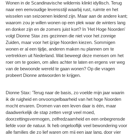
Wonen in de Scandinavische wildernis klinkt idyllisch. Terug
naar een eenvoudige levensstijl waarbij rust, ruimte en het
wisselen van seizoenen leidend zijn. Maar aan de andere kant;
waarom zou je willen wonen op een plek waar de winters lang
en donker zijn en de zomers juist kort? In 'Het Hoge Noorden'
volgt Dionne Stax zes gezinnen die niet voor het zonnige
Zuiden, maar voor het ijzige Noorden kiezen. Sommigen
wonen er al een tijdje, anderen maken nu plannen om te
vertrekken uit Nederland. Wat beweegt deze mensen om het
roer om te gooien, om alles achter te laten en ergens ver weg
van de bewoonde wereld te gaan wonen? Op die vragen
probeert Dionne antwoorden te krijgen.
Dionne Stax: 'Terug naar de basis, zo voelde mijn jaar waarin
ik de ruigheid en onvoorspelbaarheid van het hoge Noorden
mocht ervaren. Dromen van een leven daar is één, maar
daadwerkelijk de stap zetten vergt veel moed,
doorzettingsvermogen, zelfredzaamheid en een onbegrensde
liefde voor de natuur. Ik heb ongelooflijk veel bewondering voor
alle families die zo lief waren om mij een jaar lang, door vier