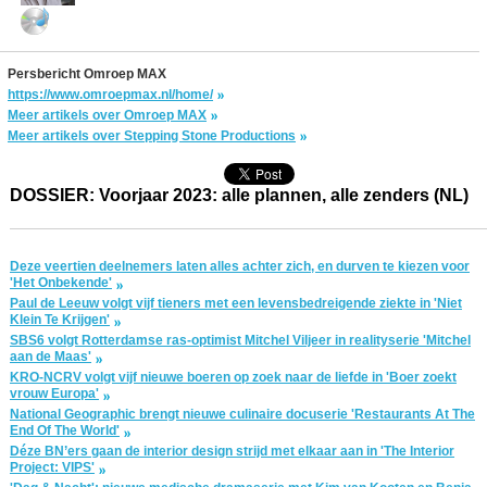
Persbericht Omroep MAX
https://www.omroepmax.nl/home/
Meer artikels over Omroep MAX
Meer artikels over Stepping Stone Productions
DOSSIER: Voorjaar 2023: alle plannen, alle zenders (NL)
Deze veertien deelnemers laten alles achter zich, en durven te kiezen voor
'Het Onbekende'
Paul de Leeuw volgt vijf tieners met een levensbedreigende ziekte in 'Niet
Klein Te Krijgen'
SBS6 volgt Rotterdamse ras-optimist Mitchel Viljeer in realityserie 'Mitchel
aan de Maas'
KRO-NCRV volgt vijf nieuwe boeren op zoek naar de liefde in 'Boer zoekt
vrouw Europa'
National Geographic brengt nieuwe culinaire docuserie 'Restaurants At The
End Of The World'
Déze BN’ers gaan de interior design strijd met elkaar aan in 'The Interior
Project: VIPS'