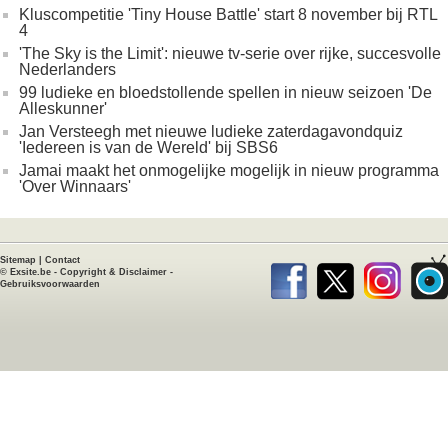
Kluscompetitie 'Tiny House Battle' start 8 november bij RTL
4
'The Sky is the Limit': nieuwe tv-serie over rijke, succesvolle
Nederlanders
99 ludieke en bloedstollende spellen in nieuw seizoen 'De
Alleskunner'
Jan Versteegh met nieuwe ludieke zaterdagavondquiz
'Iedereen is van de Wereld' bij SBS6
Jamai maakt het onmogelijke mogelijk in nieuw programma
'Over Winnaars'
Sitemap
|
Contact
©
Exsite.be
-
Copyright & Disclaimer
-
Gebruiksvoorwaarden