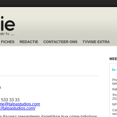
FICHES
REDACTIE
CONTACTEER ONS
TVVISIE EXTRA
MEE
tv
Pro
tal
n
Kij
'Pr
202
5 533 33 33
me@talpastudios.com
NPO
://talpastudios.com/
Ce
sei
ta Alvarez presenteren dagelijkse true crime-talkshow