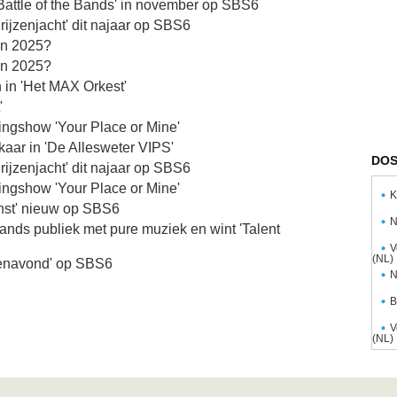
Battle of the Bands' in november op SBS6
jzenjacht' dit najaar op SBS6
van 2025?
van 2025?
 in 'Het MAX Orkest'
'
tingshow 'Your Place or Mine'
kaar in 'De Allesweter VIPS'
DOS
jzenjacht' dit najaar op SBS6
tingshow 'Your Place or Mine'
K
nst' nieuw op SBS6
N
nds publiek met pure muziek en wint 'Talent
V
(NL)
ssenavond' op SBS6
N
B
V
(NL)