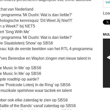
vol
schat van Nederland
Loa
 programma 'Mi Dushi: Wat is dan liefde?'
hologische kennisquiz 'Dit Weet Jij Niet?!'
in a Week?' bij NET5
t 'Sing With Me'
MUL
 programma 'Mi Dushi: Wat is dan liefde?'
De Staatsloterij Show' op SBS6
veau: kijk de eerste beelden van het RTL 4-programma
 Yves Berendse en Waylon zingen met nieuw talent in
e Music In Me' op SBS6
e Music In Me' op SBS6
gste roadtrip op aarde?
ow 'Postcode Loterij In de Ring' op SBS6
e muzikale spelshow waar tactiek en talent
ber ook elke zaterdag te zien op SBS6
Battle of the Bands' vanaf zaterdag op SBS6