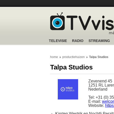
TELEVISIE
RADIO
STREAMING
home
productiehuizen
Talpa Studios
Talpa Studios
Zevenend 45
1251 RL Lare
Nederland
Tel: +31 (0) 3
E-mail:
welco
Website:
https
Kirsten Westrik en Nochtli Peral