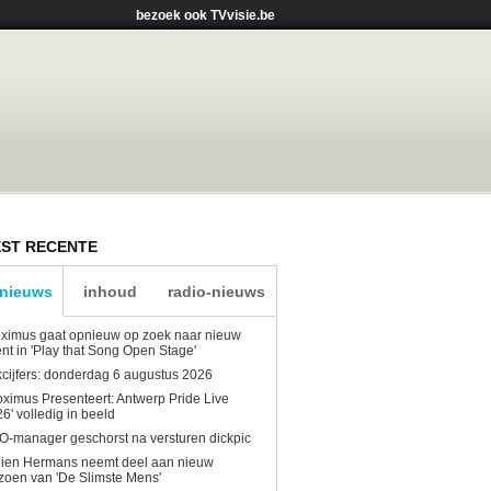
bezoek ook TVvisie.be
ST RECENTE
-nieuws
inhoud
radio-nieuws
ximus gaat opnieuw op zoek naar nieuw
ent in 'Play that Song Open Stage'
kcijfers: donderdag 6 augustus 2026
oximus Presenteert: Antwerp Pride Live
6' volledig in beeld
-manager geschorst na versturen dickpic
lien Hermans neemt deel aan nieuw
zoen van 'De Slimste Mens'