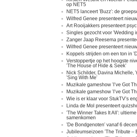
op NET5
NET5 lanceert 'Buzz': de groep
Wilfred Genee presenteert nieuw
Art Rooijakkers presenteert psyc
Singles gezocht voor 'Wedding 
Zanger Jaap Reesema presenteer
Wilfred Genee presenteert nieuw
Koppels strijden om een ton in '
Verstoppertje op het hoogste ni
'The House of Hide & Seek'
Nick Schilder, Davina Michelle,
'Sing With Me'
Muzikale gameshow 'I’ve Got Th
Muzikale gameshow 'I’ve Got Th
Wie is er klaar voor StukTV's en
Linda de Mol presenteert quizsh
'The Winner Takes It All': ultiem
samenkomen
'De Bondgenoten' vanaf 6 decem
Jubileumseizoen 'The Tribute – 