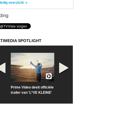
ledig overzicht
ding
TIMEDIA SPOTLIGHT
Prime Video deelt officiële
Check nu de officiële
Kijk vanaf maa
trailer van 'L*VE KLEINE'
trailer van 'The Last
'Furious' op Di
Sunrise'