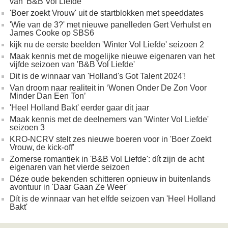
van 'B&B Vol Liefde'
'Boer zoekt Vrouw' uit de startblokken met speeddates
'Wie van de 3?' met nieuwe panelleden Gert Verhulst en
James Cooke op SBS6
kijk nu de eerste beelden 'Winter Vol Liefde' seizoen 2
Maak kennis met de mogelijke nieuwe eigenaren van het
vijfde seizoen van 'B&B Vol Liefde'
Dit is de winnaar van 'Holland's Got Talent 2024'!
Van droom naar realiteit in ‘Wonen Onder De Zon Voor
Minder Dan Een Ton’
'Heel Holland Bakt' eerder gaar dit jaar
Maak kennis met de deelnemers van 'Winter Vol Liefde'
seizoen 3
KRO-NCRV stelt zes nieuwe boeren voor in 'Boer Zoekt
Vrouw, de kick-off'
Zomerse romantiek in 'B&B Vol Liefde': dít zijn de acht
eigenaren van het vierde seizoen
Déze oude bekenden schitteren opnieuw in buitenlands
avontuur in 'Daar Gaan Ze Weer'
Dít is de winnaar van het elfde seizoen van 'Heel Holland
Bakt'