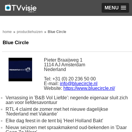
MENU
home
productiehuizen
Blue Circle
Blue Circle
Pieter Braaijweg 1
1114 AJ Amsterdam
Nederland
Tel: +31 (0) 20 236 50 00
E-mail:
info@bluecircle.nl
Website:
https://www.bluecircle.nl/
Verrassing in 'B&B Vol Liefde': negende eigenaar sluit zich
aan voor liefdesavontuur
RTL 4 claimt de zomer met het nieuwe dagelijkse
'Nederland met Vakantie'
Elke dag feest in de tent bij 'Heel Holland Bakt'
Nieuw seizoen met spraakmakend oud-bekenden in 'Daar