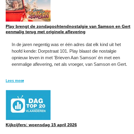
Play brengt de zondagochtendnostalgie van Samson en Gert
eenmalig terug met originele aflevering
In de jaren negentig was er één adres dat elk kind uit het
hoofd kende: Dorpstraat 101. Play blaast die nostalgie
opnieuw leven in met 'Brieven Aan Samson' én met een
eenmalige aflevering, net als vroeger, van Samson en Gert.
Lees meer
Kijkcijfers: woensdag 15 april 2026