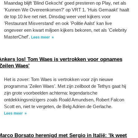
Maandag blijft 'Blind Gekocht' goed presteren op Play, net als
'Kunnen We Overeenkomen?' op VRT 1. 'Huis Gemaakt' haalt
de top 10 live net niet. Dinsdag weer veel kijkers voor
'Restaurant Misverstand' en ook 'Politie Aalst' kan live
ongeveer een kwart miljoen kijkers bekoren, net als 'Celebrity
MasterChef'.
Lees meer
Ankers los! Tom Waes is vertrokken voor opnames
'Zeilen Waes'
Het is zover: Tom Waes is vertrokken voor zijn nieuwe
programma 'Zeilen Waes'. Met zijn zeilboot de Tethys gaat hij
zijn grote voorbeelden achterna: legendarische
ontdekkingsreizigers zoals Roald Amundsen, Robert Falcon
Scott en, niet te vergeten, de Belg Adrien de Gerlache.
Lees meer
Marco Borsato herenigd met Sergio in Italië: 'Ik weet