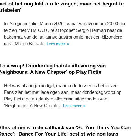
niet of het nog lukt om te zingen, maar het begint te
kriebelen'
In 'Sergio in Italië: Marco 2026', vanaf vanavond om 20.00 uur
te zien met VTM GO+, reist topchef Sergio Herman naar de
bakermat van de Italiaanse gastronomie met een bijzondere
gast: Marco Borsato.
Lees meer
It's a wrap! Donderdag laatste aflevering van
'Neighbours: A New Chapter' op Play Fictie
Het was al aangekondigd, maar ondertussen is het zover.
Fans zien het met lede ogen aan, maar donderdag wordt op
Play Fictie de allerlaatste aflevering uitgezonden van
'Neighbours: A New Chapter'.
Lees meer
Alles of niets in de callback van 'So You Think You Can
Dance': 'Dance For Your Life' beslist wie nog kans