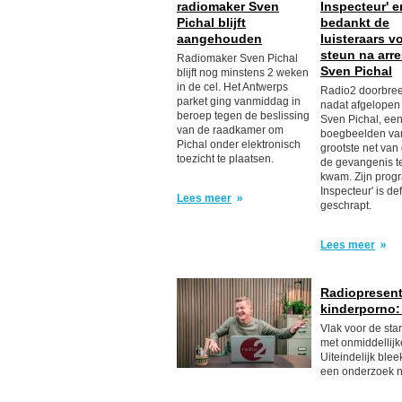
radiomaker Sven
Inspecteur' e
Pichal blijft
bedankt de
aangehouden
luisteraars vo
steun na arre
Radiomaker Sven Pichal
Sven Pichal
blijft nog minstens 2 weken
in de cel. Het Antwerps
Radio2 doorbreek
parket ging vanmiddag in
nadat afgelope
beroep tegen de beslissing
Sven Pichal, ee
van de raadkamer om
boegbeelden va
Pichal onder elektronisch
grootste net van
toezicht te plaatsen.
de gevangenis t
kwam. Zijn prog
Inspecteur' is def
Lees meer
geschrapt.
Lees meer
Radiopresent
kinderporno:
Vlak voor de sta
met onmiddellijke
Uiteindelijk ble
een onderzoek n