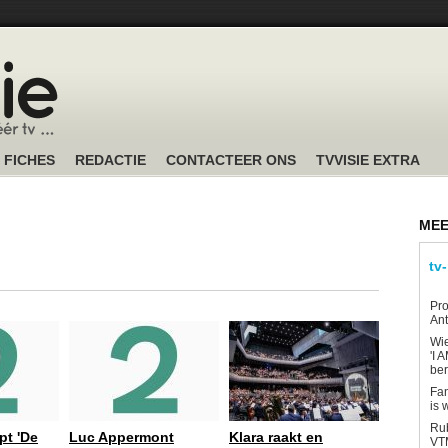
FICHES
REDACTIE
CONTACTEER ONS
TVVISIE EXTRA
MEE
tv
Pro
Ant
Wi
'I 
be
Fan
is 
Rub
pt 'De
Luc Appermont
Klara raakt en
VTM