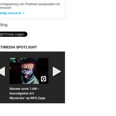
portageploeg van PowNed aangevallen bij
renasiel
ledig overzicht
ding
TIMEDIA SPOTLIGHT
Nieuwe serie 'I AM –
Prime Video deelt officiële
Check nu de offi
Investigation Art
trailer van 'L*VE KLEINE'
trailer van 'The
Mysteries' op NPO Zapp
Sunrise'