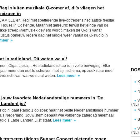
gi sluiten muzikale Q-zomer af, dj’s vliegen het
seizoen in
AMILLE en Regi met spetterende live-optredens het laatste feestje
House in Oostende. Maar niet getreurd: terwijl het einde van de
kke streep livemuziek gevierd wordt, maken de Q-dj’s vanaf
stus opnieuw iedere dag het mooie weer vanuit de Q-studio in
 meer
t in radioland. Dit weten we al!
een, Olga, Liesa,... Het radiolandschap is in volle beweging. Elke
DOS
 najaar meer dan ooit te schuiven met zijn schema, op zoek naar meer
 overzicht van wat we nu al weten.
Lees meer
K
N
 jouw favoriete Nederlandstalige nummers in 'De
V
Landenlijst'
(NL)
N
r op rij gaat Radio 1 op zoek naar het beste Nederlandstalige nummer
 als Nederland. Jouw stem bepaalt wie volgende zaterdag helemaal
B
io 1 Lage Landen Lijst' staat.
Lees meer
V
(NL)
k trotseren tijdens Sunset Concert gietende regen