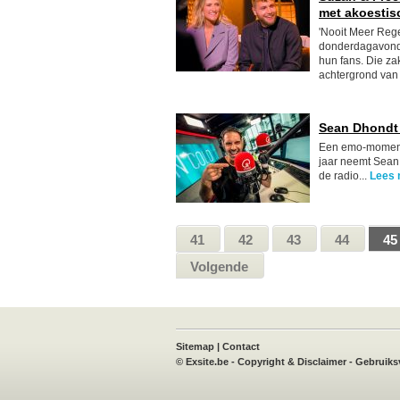
met akoestisc
'Nooit Meer Reg
donderdagavond 
hun fans. Die z
achtergrond van 
Sean Dhondt 
Een emo-moment
jaar neemt Sean 
de radio...
Lees 
41
42
43
44
45
Volgende
book
X
Instagram
TVvisie
Sitemap
|
Contact
©
Exsite.be
-
Copyright & Disclaimer
-
Gebruiks