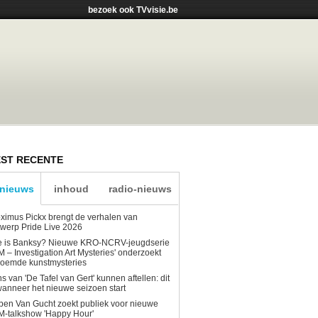
bezoek ook TVvisie.be
ST RECENTE
-nieuws
inhoud
radio-nieuws
ximus Pickx brengt de verhalen van
werp Pride Live 2026
e is Banksy? Nieuwe KRO-NCRV-jeugdserie
AM – Investigation Art Mysteries' onderzoekt
roemde kunstmysteries
s van 'De Tafel van Gert' kunnen aftellen: dit
wanneer het nieuwe seizoen start
en Van Gucht zoekt publiek voor nieuwe
-talkshow 'Happy Hour'