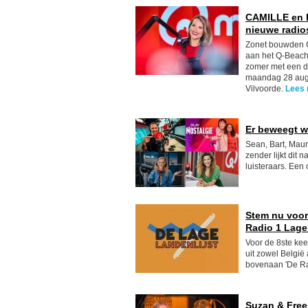
CAMILLE en Re
nieuwe radio
Zonet bouwden C
aan het Q-Beach 
zomer met een di
maandag 28 augu
Vilvoorde.
Lees
Er beweegt wa
Sean, Bart, Maur
zender lijkt dit
luisteraars. Een
Stem nu voor
Radio 1 Lage 
Voor de 8ste kee
uit zowel België
bovenaan 'De Rad
Suzan & Free