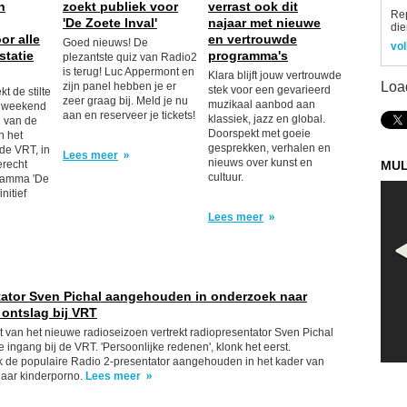
n
zoekt publiek voor
verrast ook dit
Re
'De Zoete Inval'
najaar met nieuwe
die
or alle
en vertrouwde
Goed nieuws! De
vol
statie
programma's
plezantste quiz van Radio2
is terug! Luc Appermont en
Klara blijft jouw vertrouwde
Loa
zijn panel hebben je er
stek voor een gevarieerd
t de stilte
zeer graag bij. Meld je nu
muzikaal aanbod aan
n weekend
aan en reserveer je tickets!
klassiek, jazz en global.
n van de
Doorspekt met goeie
n het
gesprekken, verhalen en
 de VRT, in
Lees meer
nieuws over kunst en
erecht
MUL
cultuur.
ramma 'De
initief
Lees meer
ator Sven Pichal aangehouden in onderzoek naar
 ontslag bij VRT
rt van het nieuwe radioseizoen vertrekt radiopresentator Sven Pichal
 ingang bij de VRT. 'Persoonlijke redenen', klonk het eerst.
ek de populaire Radio 2-presentator aangehouden in het kader van
aar kinderporno.
Lees meer