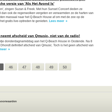
he versie van 'Als Het Avond Is'
en', zingen Suzan & Freek. Met hun Sunset Concert deden ze
dan ook de regenwolken vergeten en verwarmden ze de harten van
akten massaal naar het Q-Beach House af om met de zee op de
het gratis live-optreden te genieten.
Lees meer
neemt afscheid van Qmusic, niet van de radio!
je donderdagnamiddag aan het Q-Beach House in Oostende. Na 8
Dhondt definitief afscheid van Qmusic. Toch is het geen afscheid van
meer
46
47
48
49
50
voorwaarden