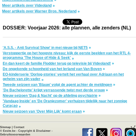
Meer artikels over Videoland
Meer artikels over Warner Bros. Nederland
DOSSIER: Voorjaar 2026: alle plannen, alle zenders (NL)
'A.S.S. - Anti Survival Show' in mei nieuw bij NET5
Verstoppertje op het hoogste niveau: kijk de eerste beelden van het RTL 4-
programma 'The House of Hide & Seek'
En dan keert de familie Flodder terug op televisie bij Videoland!
De ongekende schoonheid van het Ierland van Van Boven
EO-kinderserie 'Oorlog-stories' vertelt het verhaal over Adriaan en het
geheim van zijn vader
Tweede seizoen van 'Blauw' volgt de agent achter de meldingen
'De Bachelorette' krijgt verrassende twist met derde vrouw
Nieuw seizoen 'Dag & Nacht' op de afdeling psychiatrie
'Vandaag Inside' en 'De Oranjezomer' verhuizen tijdelijk naar het zonnige
Curaçao
Nieuw seizoen van 'Over Mijn Lijk' komt eraan
Sitemap
|
Contact
©
Exsite.be
-
Copyright & Disclaimer
-
Gebruiksvoorwaarden