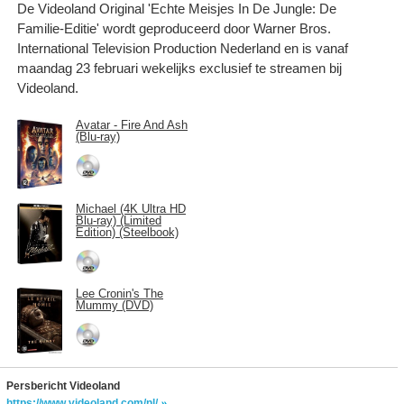
De Videoland Original 'Echte Meisjes In De Jungle: De
Familie-Editie' wordt geproduceerd door Warner Bros.
International Television Production Nederland en is vanaf
maandag 23 februari wekelijks exclusief te streamen bij
Videoland.
Avatar - Fire And Ash
(Blu-ray)
Michael (4K Ultra HD
Blu-ray) (Limited
Edition) (Steelbook)
Lee Cronin's The
Mummy (DVD)
Persbericht Videoland
https://www.videoland.com/nl/