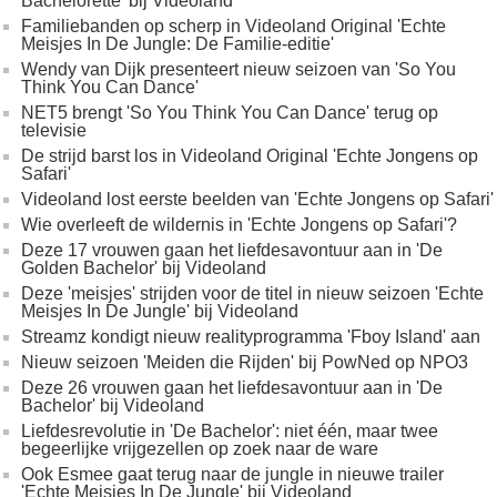
Bachelorette' bij Videoland
Familiebanden op scherp in Videoland Original 'Echte
Meisjes In De Jungle: De Familie-editie'
Wendy van Dijk presenteert nieuw seizoen van 'So You
Think You Can Dance'
NET5 brengt 'So You Think You Can Dance' terug op
televisie
De strijd barst los in Videoland Original 'Echte Jongens op
Safari'
Videoland lost eerste beelden van 'Echte Jongens op Safari'
Wie overleeft de wildernis in 'Echte Jongens op Safari'?
Deze 17 vrouwen gaan het liefdesavontuur aan in 'De
Golden Bachelor' bij Videoland
Deze 'meisjes' strijden voor de titel in nieuw seizoen 'Echte
Meisjes In De Jungle' bij Videoland​
Streamz kondigt nieuw realityprogramma 'Fboy Island' aan
Nieuw seizoen 'Meiden die Rijden' bij PowNed op NPO3
Deze 26 vrouwen gaan het liefdesavontuur aan in 'De
Bachelor' bij Videoland
Liefdesrevolutie in 'De Bachelor': niet één, maar twee
begeerlijke vrijgezellen op zoek naar de ware
Ook Esmee gaat terug naar de jungle in nieuwe trailer
'Echte Meisjes In De Jungle' bij Videoland