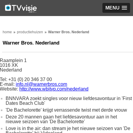
MENU
home
productiehuizen
Warner Bros. Nederland
Warner Bros. Nederland
Raamplein 1
1016 XK
Nederland
Tel: +31 (0) 20 346 37 00
E-mail:
info.nl@warnerbros.com
Website:
http://www.wbitvp.com/nederland
BNNVARA zoekt singles voor nieuw liefdesavontuur in 'First
Dates Beach Club'
'De Bachelorette' krijgt verrassende twist met derde vrouw
Deze 20 mannen gaan het liefdesavontuur aan in het
nieuwe seizoen van 'De Bachelorette'
Love is in the air: dan stream je het nieuwe seizoen van 'De