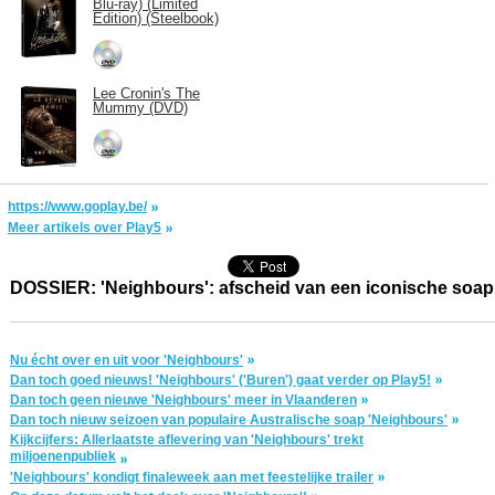
Blu-ray) (Limited
Edition) (Steelbook)
Lee Cronin's The
Mummy (DVD)
https://www.goplay.be/
Meer artikels over Play5
DOSSIER: 'Neighbours': afscheid van een iconische soap
Nu écht over en uit voor 'Neighbours'
Dan toch goed nieuws! 'Neighbours' ('Buren') gaat verder op Play5!
Dan toch geen nieuwe 'Neighbours' meer in Vlaanderen
Dan toch nieuw seizoen van populaire Australische soap 'Neighbours'
Kijkcijfers: Allerlaatste aflevering van 'Neighbours' trekt
miljoenenpubliek
'Neighbours' kondigt finaleweek aan met feestelijke trailer