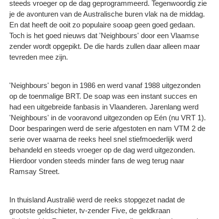
steeds vroeger op de dag geprogrammeerd. Tegenwoordig zie
je de avonturen van de Australische buren vlak na de middag.
En dat heeft de ooit zo populaire sooap geen goed gedaan.
Toch is het goed nieuws dat 'Neighbours' door een Vlaamse
zender wordt opgepikt. De die hards zullen daar alleen maar
tevreden mee zijn.
'Neighbours' begon in 1986 en werd vanaf 1988 uitgezonden
op de toenmalige BRT. De soap was een instant succes en
had een uitgebreide fanbasis in Vlaanderen. Jarenlang werd
'Neighbours' in de vooravond uitgezonden op Eén (nu VRT 1).
Door besparingen werd de serie afgestoten en nam VTM 2 de
serie over waarna de reeks heel snel stiefmoederlijk werd
behandeld en steeds vroeger op de dag werd uitgezonden.
Hierdoor vonden steeds minder fans de weg terug naar
Ramsay Street.
In thuisland Australië werd de reeks stopgezet nadat de
grootste geldschieter, tv-zender Five, de geldkraan