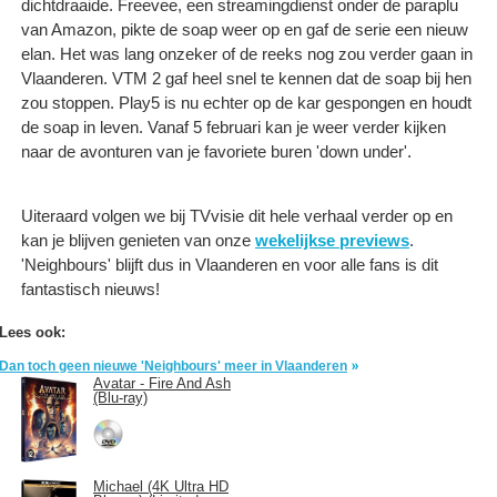
dichtdraaide. Freevee, een streamingdienst onder de paraplu
van Amazon, pikte de soap weer op en gaf de serie een nieuw
elan. Het was lang onzeker of de reeks nog zou verder gaan in
Vlaanderen. VTM 2 gaf heel snel te kennen dat de soap bij hen
zou stoppen. Play5 is nu echter op de kar gespongen en houdt
de soap in leven. Vanaf 5 februari kan je weer verder kijken
naar de avonturen van je favoriete buren 'down under'.
Uiteraard volgen we bij TVvisie dit hele verhaal verder op en
kan je blijven genieten van onze
wekelijkse previews
.
'Neighbours' blijft dus in Vlaanderen en voor alle fans is dit
fantastisch nieuws!
Lees ook:
Dan toch geen nieuwe 'Neighbours' meer in Vlaanderen
Avatar - Fire And Ash
(Blu-ray)
Michael (4K Ultra HD