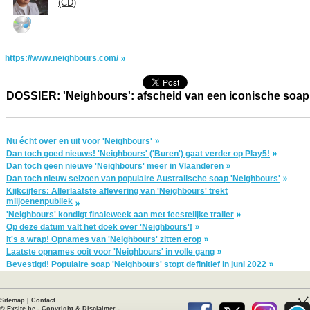
(CD)
https://www.neighbours.com/
DOSSIER: 'Neighbours': afscheid van een iconische soap
Nu écht over en uit voor 'Neighbours'
Dan toch goed nieuws! 'Neighbours' ('Buren') gaat verder op Play5!
Dan toch geen nieuwe 'Neighbours' meer in Vlaanderen
Dan toch nieuw seizoen van populaire Australische soap 'Neighbours'
Kijkcijfers: Allerlaatste aflevering van 'Neighbours' trekt
miljoenenpubliek
'Neighbours' kondigt finaleweek aan met feestelijke trailer
Op deze datum valt het doek over 'Neighbours'!
It's a wrap! Opnames van 'Neighbours' zitten erop
Laatste opnames ooit voor 'Neighbours' in volle gang
Bevestigd! Populaire soap 'Neighbours' stopt definitief in juni 2022
Sitemap
|
Contact
©
Exsite.be
-
Copyright & Disclaimer
-