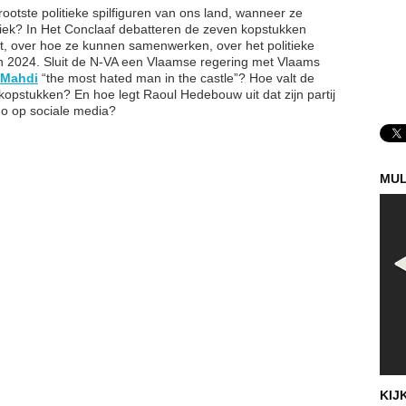
otste politieke spilfiguren van ons land, wanneer ze
tiek? In Het Conclaaf debatteren de zeven kopstukken
elt, over hoe ze kunnen samenwerken, over het politieke
 in 2024. Sluit de N-VA een Vlaamse regering met Vlaams
Mahdi
“the most hated man in the castle”? Hoe valt de
opstukken? En hoe legt Raoul Hedebouw uit dat zijn partij
mo op sociale media?
MUL
KIJ