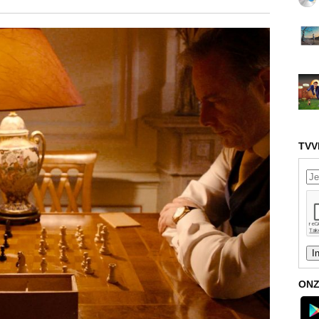
TVV
ONZ