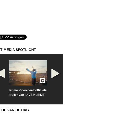
TIMEDIA SPOTLIGHT
Prime Video deelt officiële
Check nu de officiële
Kijk vanaf maa
trailer van 'L*VE KLEINE'
trailer van 'The Last
'Furious' op Di
Sunrise'
KTIP VAN DE DAG