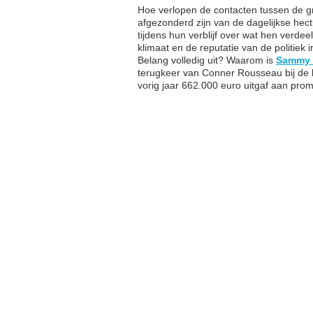
Hoe verlopen de contacten tussen de gro
afgezonderd zijn van de dagelijkse hec
tijdens hun verblijf over wat hen verde
klimaat en de reputatie van de politiek
Belang volledig uit? Waarom is
Sammy 
terugkeer van Conner Rousseau bij de k
vorig jaar 662.000 euro uitgaf aan pro