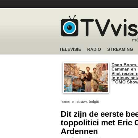
TELEVISIE
RADIO
STREAMING
Daan Boom,
Camman en S
Vliet reizen 
in nieuw se
'FOMO Show
home
nieuws belgië
Dit zijn de eerste be
toppolitici met Eri
Ardennen