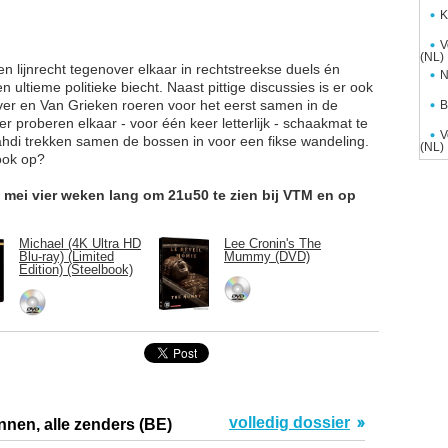
K
V
(NL)
n lijnrecht tegenover elkaar in rechtstreekse duels én
N
ultieme politieke biecht. Naast pittige discussies is er ook
ever en Van Grieken roeren voor het eerst samen in de
B
r proberen elkaar - voor één keer letterlijk - schaakmat te
V
hdi trekken samen de bossen in voor een fikse wandeling.
(NL)
rook op?
6 mei vier weken lang om 21u50 te zien bij VTM en op
Michael (4K Ultra HD
Lee Cronin's The
Blu-ray) (Limited
Mummy (DVD)
Edition) (Steelbook)
volledig dossier
nnen, alle zenders (BE)