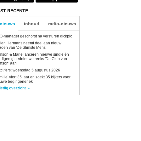
ST RECENTE
-nieuws
inhoud
radio-nieuws
-manager geschorst na versturen dickpic
lien Hermans neemt deel aan nieuw
zoen van 'De Slimste Mens'
son & Marie lanceren nieuwe single én
digen gloednieuwe reeks 'De Club van
mson' aan
kcijfers: woensdag 5 augustus 2026
milie' viert 35 jaar en zoekt 35 kijkers voor
euwe begingeneriek
ledig overzicht