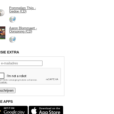
Pommelien Thijs -
Gedoe (CD)
Aaron Blommaert -
Oorsprong (CD)
ISIE EXTRA
E APPS