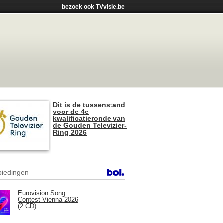
bezoek ook TVvisie.be
Dit is de tussenstand
voor de 4e
kwalificatieronde van
de Gouden Televizier-
Ring 2026
iedingen
Eurovision Song
Contest Vienna 2026
(2 CD)