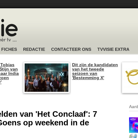
FICHES
REDACTIE
CONTACTEER ONS
TVVISIE EXTRA
 Tobias
Dit zijn de kandidaten
tijn van
van het tweede
naar India
seizoen van
izoen
'Bestemming X'
'
Aanb
elden van 'Het Conclaaf': 7
c Goens op weekend in de