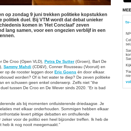
MEE
en op zondag 9 juni trekken politieke kopstukken
 politiek duel. Bij VTM wordt dat debat unieker
tv
eschiedenis komen in 'Het Conclaaf' zeven
nd lang samen, voor een ongezien verblijf in een
NPO
dennen.
Ce
sei
Sam
kon
Sa
er De Croo (Open VLD),
Petra De Sutter
(Groen), Bart De
Kij
),
Sammy Mahdi
(CD&V), Conner Rousseau (Vooruit) en
er op de rooster leggen door
Eric Goens
én door elkaar.
'Fa
ni
bouwd worden? Of is het water te diep? De zeven politieke
vol
an en schuwen geen enkel onderwerp. Zelfs niet “the
te duel tussen De Croo en De Wever sinds 2020. “Er is bad
lderende als bij momenten ontluisterende driedaagse. Je
e relaties met elkaar onderhouden. Sommigen hebben elkaar
confrontatie levert pittige debatten en onthullende
zeker voor de politici een heel bijzonder treffen. Ik heb de
dit heb ik nog nooit meegemaakt.”