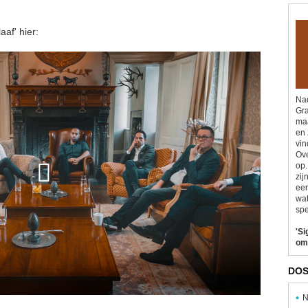
af' hier:
Nad
Gra
maa
en 
vin
Ove
op.
zij
eer
wat
spe
'Si
om
DOS
N