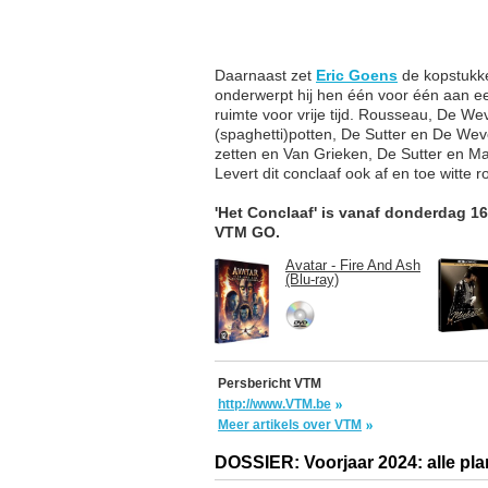
Daarnaast zet
Eric Goens
de kopstukke
onderwerpt hij hen één voor één aan een 
ruimte voor vrije tijd. Rousseau, De W
(spaghetti)potten, De Sutter en De Weve
zetten en Van Grieken, De Sutter en Ma
Levert dit conclaaf ook af en toe witte 
'Het Conclaaf' is vanaf donderdag 1
VTM GO.
Avatar - Fire And Ash
(Blu-ray)
Persbericht VTM
http://www.VTM.be
Meer artikels over VTM
DOSSIER: Voorjaar 2024: alle pla