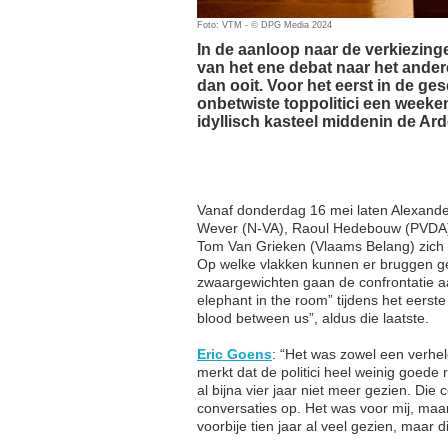
Foto: VTM - © DPG Media 2024
In de aanloop naar de verkiezing
van het ene debat naar het andere
dan ooit. Voor het eerst in de g
onbetwiste toppolitici een weeke
idyllisch kasteel middenin de Ar
Vanaf donderdag 16 mei laten Alexand
Wever (N-VA), Raoul Hedebouw (PVDA
Tom Van Grieken (Vlaams Belang) zich 
Op welke vlakken kunnen er bruggen ge
zwaargewichten gaan de confrontatie a
elephant in the room” tijdens het eers
blood between us”, aldus die laatste.
Eric Goens
: “Het was zowel een verhe
merkt dat de politici heel weinig goed
al bijna vier jaar niet meer gezien. Die 
conversaties op. Het was voor mij, maar 
voorbije tien jaar al veel gezien, maar 