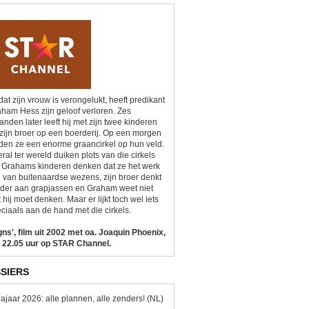
at zijn vrouw is verongelukt, heeft predikant
ham Hess zijn geloof verloren. Zes
nden later leeft hij met zijn twee kinderen
zijn broer op een boerderij. Op een morgen
den ze een enorme graancirkel op hun veld.
ral ter wereld duiken plots van die cirkels
 Grahams kinderen denken dat ze het werk
n van buitenaardse wezens, zijn broer denkt
der aan grapjassen en Graham weet niet
 hij moet denken. Maar er lijkt toch wel iets
ciaals aan de hand met die cirkels.
gns', film uit 2002 met oa. Joaquin Phoenix,
 22.05 uur op STAR Channel.
SIERS
ajaar 2026: alle plannen, alle zenders! (NL)