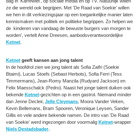
dag in 'Karrewiet', op sociale media en op TV. Natuurlijk willen
ze die wereld ook begrijpen. Met 'De Raad van Soekie' willen
we hen in dit verkiezingsjaar op een toegankelijke manier laten
kennismaken met politiek en politieke begrippen. Zo helpen we
de kinderen van vandaag de bewuste burgers van morgen te
worden', vertelt Anne Dreesen, aanbodsverantwoordelijke
Ketnet
.
Ketnet
geeft kansen aan jong talent
In de hoofdrol zien we jong talent als Sofia Zaifri (Soekie
Btaimi), Lucas Stoefs (Sebast Herbots), Sofia Ferri (Tess
Timmermans), Jean-Romy Manzila (Rudyard Jackson) en
Felix Maesschalck (Pedro). Naast het jonge talent duiken ook
bekende
Ketnet
-gezichten op in een gastrol. Niemand minder
dan Jenne Decleir,
Jelle Cleymans
, Moora Vander Veken,
Kevin Bellemans, Bram Spooren, Veronique Leysen, Sander
Gillis en vele andere bekende namen. De intro van 'De Raad
van Soekie' werd ingezongen door voormalig
Ketnet
-wrapper
Niels Destadsbader
.