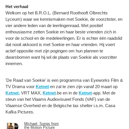
Het verhaal
Welkom op het B.R.O.L. (Bernard Roothooft Olbrechts
Lyceum) waar we kennismaken met Soekie, de voorzitster, en
vier andere leden van de leerlingenraad. Met positief
enthousiasme zetten Soekie en haar beste vrienden zich in
voor de school en de medeleerlingen. Er is echter één raadslid
dat nooit akkoord is met Soekie en haar vrienden. Hij voert
actief oppositie met zijn pogingen om hun plannen te
dwarsbomen want hij wil de plaats van Soekie als voorzitter
innemen.
'De Raad van Soekie' is een programma van Eyeworks Film &
TV Drama voor
Ketnet
en zal te zien zijn vanaf 20 maart op
Ketnet
, VRT MAX,
Ketnet
.be en in de
Ketnet
-app. Met de
steun van het Vlaams Audiovisueel Fonds (VAF) van de
Vlaamse Overheid en de Belgische tax shelter i.s.m. Casa
Kafka Pictures.
Michael: Songs from
the Motion Picture