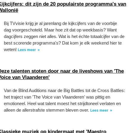
Kijkcijfers: dit zijn de 20 populairste programma's van
Wallonië
Bij TVvisie krijg je al jarenlang de kijkcijfers van de voorbije
dag voorgeschoteld. Maar hoe zit dat op weekbasis? Want
dagcijfers zeggen niet alles. Wat is het échte totaalcijfer van de
best scorende programma's? Dat kom je elk weekend hier te
weten!
Lees meer
Deze talenten stoten door naar de liveshows van 'The
Voice van Vlaanderen'
Van de Blind Auditions naar de Big Battles tot de Cross Battles:
het traject van 'The Voice van Vlaanderen' was pittig en
emotioneel. Heel wat talent moest het strijdtoneel verlaten en
alleen de allerstrafste stemmen bleven over.
Lees meer
Klassieke muziek op kindermaat met 'Maestro