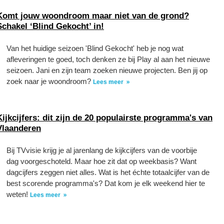
Komt jouw woondroom maar niet van de grond?
Schakel ‘Blind Gekocht’ in!
Van het huidige seizoen 'Blind Gekocht' heb je nog wat
afleveringen te goed, toch denken ze bij Play al aan het nieuwe
seizoen. Jani en zijn team zoeken nieuwe projecten. Ben jij op
zoek naar je woondroom?
Lees meer
Kijkcijfers: dit zijn de 20 populairste programma's van
Vlaanderen
Bij TVvisie krijg je al jarenlang de kijkcijfers van de voorbije
dag voorgeschoteld. Maar hoe zit dat op weekbasis? Want
dagcijfers zeggen niet alles. Wat is het échte totaalcijfer van de
best scorende programma's? Dat kom je elk weekend hier te
weten!
Lees meer