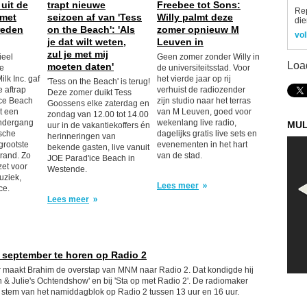
uit de
trapt nieuwe
Freebee tot Sons:
Re
 met
seizoen af van 'Tess
Willy palmt deze
die
reden
on the Beach': 'Als
zomer opnieuw M
vol
je dat wilt weten,
Leuven in
zul je met mij
ieel
Geen zomer zonder Willy in
Loa
moeten daten'
e
de universiteitsstad. Voor
ilk Inc. gaf
het vierde jaar op rij
'Tess on the Beach' is terug!
 aftrap
verhuist de radiozender
Deze zomer duikt Tess
ce Beach
zijn studio naar het terras
Goossens elke zaterdag en
t een
van M Leuven, goed voor
zondag van 12.00 tot 14.00
ondergang
wekenlang live radio,
MUL
uur in de vakantiekoffers én
sche
dagelijks gratis live sets en
herinneringen van
grootste
evenementen in het hart
bekende gasten, live vanuit
trand. Zo
van de stad.
JOE Parad'ice Beach in
zet voor
Westende.
uziek,
Lees meer
ce.
Lees meer
 september te horen op Radio 2
 maakt Brahim de overstap van MNM naar Radio 2. Dat kondigde hij
in & Julie's Ochtendshow' en bij 'Sta op met Radio 2'. De radiomaker
 stem van het namiddagblok op Radio 2 tussen 13 uur en 16 uur.