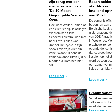
zijn terug met een
Beach schiet 
nieuw seizoen van
startblokken
'De 10 Meest
knallend opt
Gegoogelde Vragen
van Milk Inc.
Over…'
De zomer is offic
begonnen aan d
Hoe weet Walter Damen of
Belgische kust. M
een cliënt eerlijk is of liegt?
gisterenavond de
Waarom kan Siska
van JOE Parad’i
Schoeters niet trouwen met
in Westende. Me
haar lief? Is alles wat
prachtige zons
Xander De Rycke in zijn
opende de iconi
shows over zijn vriendin
dancegroep het 
vertelt waar? Tijdens de
ijssalon op het s
zomervakantie zitten Q-dj's
werd de toon ge
Maarten & Dorothee niet
een zomer vol m
stil.
ijsjes en ambian
Lees meer
Lees meer
Brahim vanaf
Vanaf september
zelf aan in 'Rob
wordt de nieuwe
Lees meer