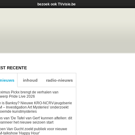
bezoek ook TVvisie.be
ST RECENTE
-nieuws
inhoud
radio-nieuws
ximus Pickx brengt de verhalen van
werp Pride Live 2026
e is Banksy? Nieuwe KRO-NCRV-jeugdserie
AM – Investigation Art Mysteries' onderzoekt
roemde kunstmysteries
s van 'De Tafel van Gert' kunnen aftellen: dit
wanneer het nieuwe seizoen start
en Van Gucht zoekt publiek voor nieuwe
-talkshow 'Happy Hour'