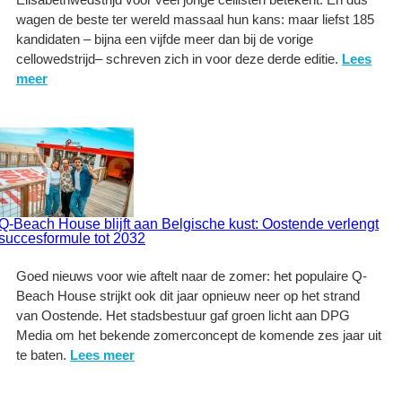
wagen de beste ter wereld massaal hun kans: maar liefst 185
kandidaten – bijna een vijfde meer dan bij de vorige
cellowedstrijd– schreven zich in voor deze derde editie.
Lees
meer
Q-Beach House blijft aan Belgische kust: Oostende verlengt
succesformule tot 2032
Goed nieuws voor wie aftelt naar de zomer: het populaire Q-
Beach House strijkt ook dit jaar opnieuw neer op het strand
van Oostende. Het stadsbestuur gaf groen licht aan DPG
Media om het bekende zomerconcept de komende zes jaar uit
te baten.
Lees meer