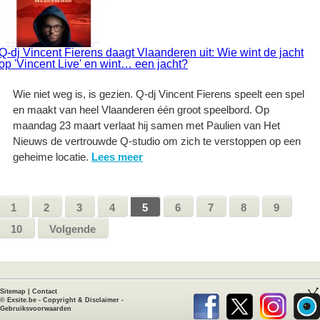
Q-dj Vincent Fierens daagt Vlaanderen uit: Wie wint de jacht
op 'Vincent Live' en wint… een jacht?
Wie niet weg is, is gezien. Q-dj Vincent Fierens speelt een spel
en maakt van heel Vlaanderen één groot speelbord. Op
maandag 23 maart verlaat hij samen met Paulien van Het
Nieuws de vertrouwde Q-studio om zich te verstoppen op een
geheime locatie.
Lees meer
1
2
3
4
5
6
7
8
9
10
Volgende
Sitemap
|
Contact
©
Exsite.be
-
Copyright & Disclaimer
-
Gebruiksvoorwaarden