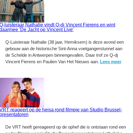
Q-luisteraar Nathalie vindt Q-dj Vincent Fierens en wint
daarmee 'De Jacht op Vincent Live'
Q-Luisteraar Nathalie (38 jaar, Hemiksem) is deze avond een
gebouw aan de historische Sint-Anna voetgangerstunnel aan
de Schelde in Antwerpen binnengevallen. Daar trof ze Q-dj
Vincent Fierens en Paulien Van Het Nieuws aan.
Lees meer
VRT reageert op de heisa rond filmpje van Studio Brussel-
presentatoren
De VRT heeft gereageerd op de ophef die is ontstaan rond een