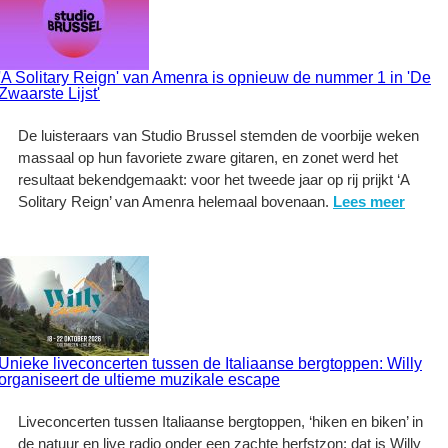
'A Solitary Reign' van Amenra is opnieuw de nummer 1 in 'De
Zwaarste Lijst'
De luisteraars van Studio Brussel stemden de voorbije weken
massaal op hun favoriete zware gitaren, en zonet werd het
resultaat bekendgemaakt: voor het tweede jaar op rij prijkt ‘A
Solitary Reign’ van Amenra helemaal bovenaan.
Lees meer
Unieke liveconcerten tussen de Italiaanse bergtoppen: Willy
organiseert de ultieme muzikale escape
Liveconcerten tussen Italiaanse bergtoppen, ‘hiken en biken’ in
de natuur en live radio onder een zachte herfstzon: dat is Willy