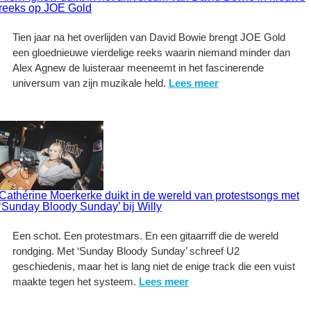
reeks op JOE Gold
Tien jaar na het overlijden van David Bowie brengt JOE Gold
een gloednieuwe vierdelige reeks waarin niemand minder dan
Alex Agnew de luisteraar meeneemt in het fascinerende
universum van zijn muzikale held.
Lees meer
Cathérine Moerkerke duikt in de wereld van protestsongs met
‘Sunday Bloody Sunday’ bij Willy
Een schot. Een protestmars. En een gitaarriff die de wereld
rondging. Met ‘Sunday Bloody Sunday’ schreef U2
geschiedenis, maar het is lang niet de enige track die een vuist
maakte tegen het systeem.
Lees meer