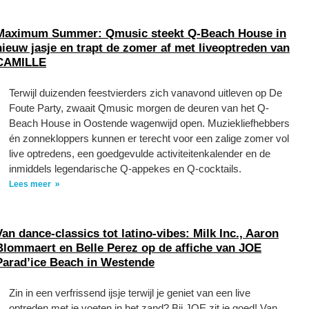
Maximum Summer: Qmusic steekt Q-Beach House in
nieuw jasje en trapt de zomer af met liveoptreden van
CAMILLE
Terwijl duizenden feestvierders zich vanavond uitleven op De
Foute Party, zwaait Qmusic morgen de deuren van het Q-
Beach House in Oostende wagenwijd open. Muziekliefhebbers
én zonnekloppers kunnen er terecht voor een zalige zomer vol
live optredens, een goedgevulde activiteitenkalender en de
inmiddels legendarische Q-appekes en Q-cocktails.
Lees meer
Van dance-classics tot latino-vibes: Milk Inc., Aaron
Blommaert en Belle Perez op de affiche van JOE
Parad’ice Beach in Westende
Zin in een verfrissend ijsje terwijl je geniet van een live
optreden met je voeten in het zand? Bij JOE zit je goed! Van