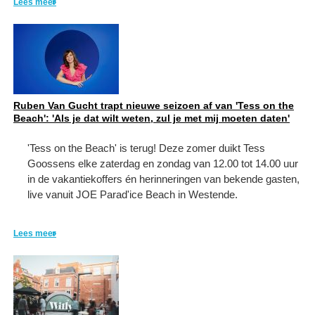
Lees meer
Ruben Van Gucht trapt nieuwe seizoen af van 'Tess on the
Beach': 'Als je dat wilt weten, zul je met mij moeten daten'
'Tess on the Beach' is terug! Deze zomer duikt Tess
Goossens elke zaterdag en zondag van 12.00 tot 14.00 uur
in de vakantiekoffers én herinneringen van bekende gasten,
live vanuit JOE Parad'ice Beach in Westende.
Lees meer