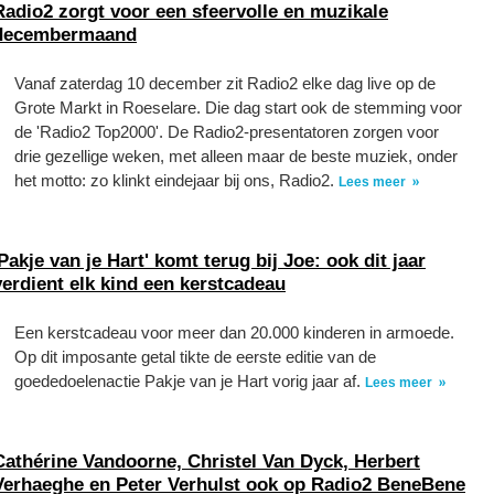
Radio2 zorgt voor een sfeervolle en muzikale
decembermaand
Vanaf zaterdag 10 december zit Radio2 elke dag live op de
Grote Markt in Roeselare. Die dag start ook de stemming voor
de 'Radio2 Top2000'. De Radio2-presentatoren zorgen voor
drie gezellige weken, met alleen maar de beste muziek, onder
het motto: zo klinkt eindejaar bij ons, Radio2.
Lees meer
'Pakje van je Hart' komt terug bij Joe: ook dit jaar
verdient elk kind een kerstcadeau
Een kerstcadeau voor meer dan 20.000 kinderen in armoede.
Op dit imposante getal tikte de eerste editie van de
goededoelenactie Pakje van je Hart vorig jaar af.
Lees meer
Cathérine Vandoorne, Christel Van Dyck, Herbert
Verhaeghe en Peter Verhulst ook op Radio2 BeneBene