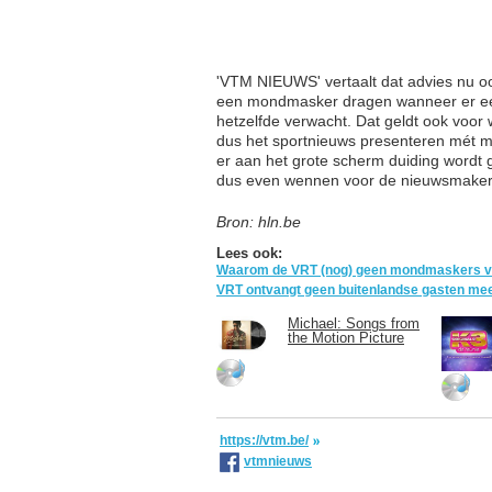
'VTM NIEUWS' vertaalt dat advies nu oo
een mondmasker dragen wanneer er een 
hetzelfde verwacht. Dat geldt ook voor
dus het sportnieuws presenteren mét 
er aan het grote scherm duiding word
dus even wennen voor de nieuwsmakers
Bron: hln.be
Lees ook:
Waarom de VRT (nog) geen mondmaskers verp
VRT ontvangt geen buitenlandse gasten me
Michael: Songs from
the Motion Picture
https://vtm.be/
vtmnieuws