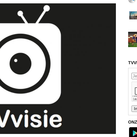
TVV
ONZ