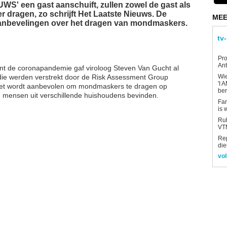
S' een gast aanschuift, zullen zowel de gast als
dragen, zo schrijft Het Laatste Nieuws. De
MEE
 aanbevelingen over het dragen van mondmaskers.
tv
Pro
Ant
ent de coronapandemie gaf viroloog Steven Van Gucht al
die werden verstrekt door de Risk Assessment Group
Wi
'I 
het wordt aanbevolen om mondmaskers te dragen op
be
ch mensen uit verschillende huishoudens bevinden.
Fan
is 
Rub
VTM
Re
die
vol