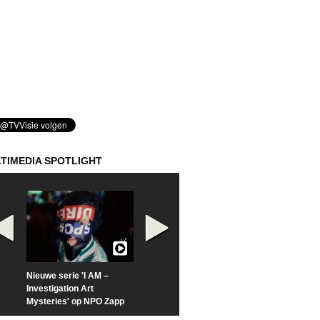
TIMEDIA SPOTLIGHT
Nieuwe serie 'I AM –
Prime Video deelt officiële
Check nu de offi
Investigation Art
trailer van 'L*VE KLEINE'
trailer van 'The
Mysteries' op NPO Zapp
Sunrise'