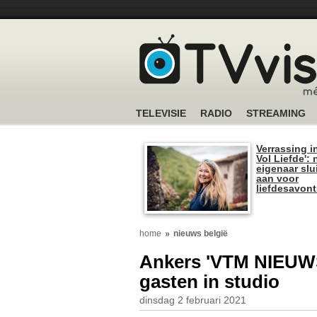
TELEVISIE
RADIO
STREAMING
Verrassing i
Vol Liefde':
eigenaar slui
aan voor
liefdesavon
home
nieuws belgië
Ankers 'VTM NIEUWS
gasten in studio
dinsdag 2 februari 2021