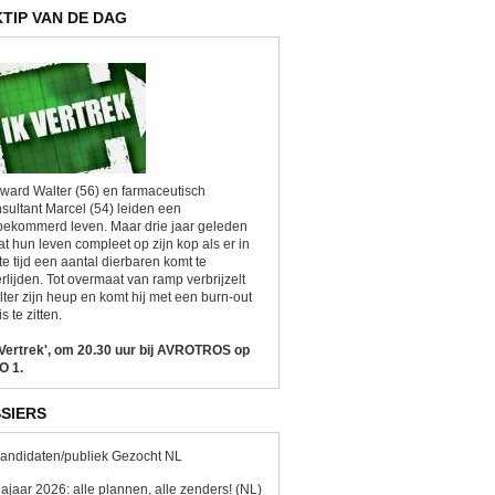
KTIP VAN DE DAG
ward Walter (56) en farmaceutisch
sultant Marcel (54) leiden een
ekommerd leven. Maar drie jaar geleden
at hun leven compleet op zijn kop als er in
te tijd een aantal dierbaren komt te
rlijden. Tot overmaat van ramp verbrijzelt
ter zijn heup en komt hij met een burn-out
is te zitten.
 Vertrek', om 20.30 uur bij AVROTROS op
O 1.
SIERS
andidaten/publiek Gezocht NL
ajaar 2026: alle plannen, alle zenders! (NL)