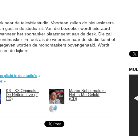
k naar de televisiestudio. Voortaan zullen de nieuwslezers
gast in de studio zit. Van die bezoeker wordt uiteraard
 wanneer het sportanker plaatsneemt aan de desk. Die zal
mondmasker. En ook als de weerman naar de studio komt of
t gegeven worden de mondmaskers bovengehaald. Wordt
 én de kijkers!
MUL
licht in de studio's
er
K3 - K3 Originals -
Marco Schuitmaker -
De Reünie Live (2
Het Is Me Gelukt
CD)
(CD)