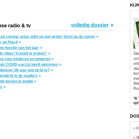
KIJ
volledig dossier
se radio & tv
e van corona, maar mikt op nog groter feest na de zomer
' op Play4
e feestje van het jaar
 vibes:'Q knalt je erdoor!'
Ste
con
ra voor kinderen en jongeren
onb
 nét COVID-vaccin heeft gekregen
sta
inson' dit jaar nog op je tv?
kor
licht in de studio's
ove
j gasten in studio
Wal
er
thu
'Ik
NP
DOS
K
N