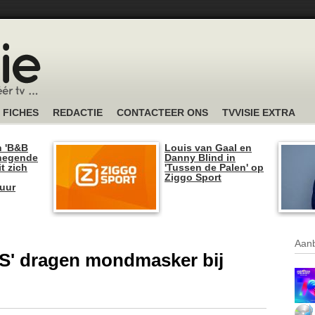
FICHES
REDACTIE
CONTACTEER ONS
TVVISIE EXTRA
n 'B&B
Louis van Gaal en
 negende
Danny Blind in
t zich
'Tussen de Palen' op
Ziggo Sport
tuur
Aanb
' dragen mondmasker bij