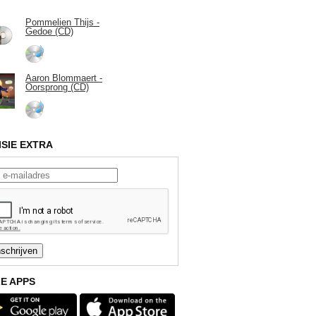
Pommelien Thijs -
Gedoe (CD)
Aaron Blommaert -
Oorsprong (CD)
ISIE EXTRA
E APPS