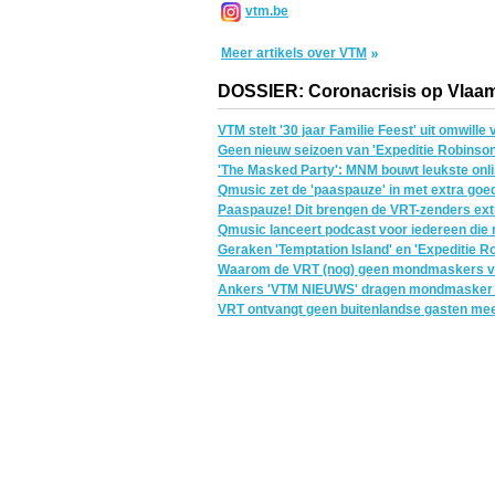
vtm.be
Meer artikels over VTM
DOSSIER: Coronacrisis op Vlaam
VTM stelt '30 jaar Familie Feest' uit omwill
Geen nieuw seizoen van 'Expeditie Robinson
'The Masked Party': MNM bouwt leukste onlin
Qmusic zet de 'paaspauze' in met extra goede
Paaspauze! Dit brengen de VRT-zenders ext
Qmusic lanceert podcast voor iedereen die
Geraken 'Temptation Island' en 'Expeditie Rob
Waarom de VRT (nog) geen mondmaskers verp
Ankers 'VTM NIEUWS' dragen mondmasker bi
VRT ontvangt geen buitenlandse gasten me