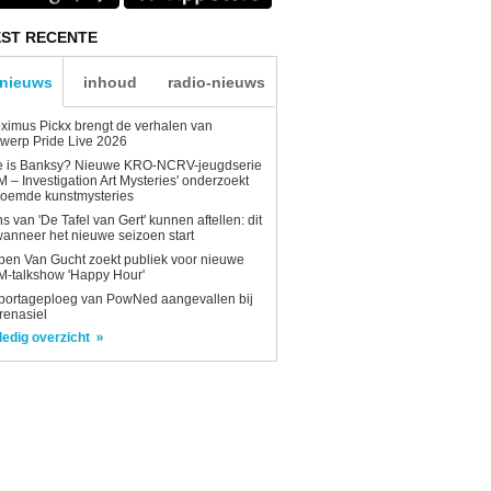
ST RECENTE
-nieuws
inhoud
radio-nieuws
ximus Pickx brengt de verhalen van
werp Pride Live 2026
e is Banksy? Nieuwe KRO-NCRV-jeugdserie
AM – Investigation Art Mysteries' onderzoekt
roemde kunstmysteries
s van 'De Tafel van Gert' kunnen aftellen: dit
wanneer het nieuwe seizoen start
en Van Gucht zoekt publiek voor nieuwe
-talkshow 'Happy Hour'
portageploeg van PowNed aangevallen bij
renasiel
ledig overzicht