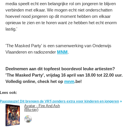
media speelt echt een belangrijke rol om jongeren te blijven
verbinden met elkaar. We mogen echt niet onderschatten
hoeveel nood jongeren op dit moment hebben om elkaar
opnieuw te zien en te horen want ze hebben het echt enorm
lastig.'
'The Masked Party' is een samenwerking van Onderwijs
Vlaanderen en radiozender
MNM
.
Deelnemen aan dit topfeest boordevol leuke artiesten?
'The Masked Party', vrijdag 16 april van 18.00 tot 22.00 uur.
Volledig online, check het op
mnm
.be!
Lees ook:
Paaspauze! Dit brengen de VRT-zenders extra voor kinderen en jongeren
Avatar - Fire And Ash
(Blu-ray)