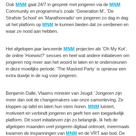
Ook
MNM
gaat 24/7 in gesprek met jongeren via de
MNM
Community en programma’s zoals 'Generation M', 'De
Strafste School' en 'Marathonradio' om jongeren zo dag in dag
uit het platform op
MNM
te kunnen bieden dat ze verdienen en
waar ze nood aan hebben.
Het afgelopen jaar lanceerde
MNM
projecten als 'Oh My Kot',
de online 'Hoewist?' sessies en heel wat andere initiatieven om
jongeren nog meer aan het woord te laten en te ondersteunen
in deze moeilijke periode. 'The Masked Party' is opnieuw een
extra duwtje in de rug voor jongeren.
Benjamin Dalle, Vlaams minister van Jeugd: 'Jongeren zijn
meer dan ooit de changemakers van onze samenleving. Ze
kloppen op tafel en laten hun stem horen.
MNM
luistert,
motiveert en verbindt jongeren en geeft hen een toegankelijk
platform. Dit soort initiatieven zijn zo belangrijk. Ik heb de
afgelopen maanden veel jongeren digitaal ontmoet, meermaals
kwamen de inspanningen van
MNM
en de VRT aan bod. De