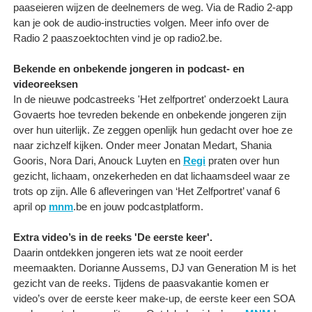
paaseieren wijzen de deelnemers de weg. Via de Radio 2-app
kan je ook de audio-instructies volgen. Meer info over de
Radio 2 paaszoektochten vind je op radio2.be.
Bekende en onbekende jongeren in podcast- en
videoreeksen
In de nieuwe podcastreeks 'Het zelfportret' onderzoekt Laura
Govaerts hoe tevreden bekende en onbekende jongeren zijn
over hun uiterlijk. Ze zeggen openlijk hun gedacht over hoe ze
naar zichzelf kijken. Onder meer Jonatan Medart, Shania
Gooris, Nora Dari, Anouck Luyten en
Regi
praten over hun
gezicht, lichaam, onzekerheden en dat lichaamsdeel waar ze
trots op zijn. Alle 6 afleveringen van ‘Het Zelfportret’ vanaf 6
april op
mnm
.be en jouw podcastplatform.
Extra video’s in de reeks 'De eerste keer'.
Daarin ontdekken jongeren iets wat ze nooit eerder
meemaakten. Dorianne Aussems, DJ van Generation M is het
gezicht van de reeks. Tijdens de paasvakantie komen er
video’s over de eerste keer make-up, de eerste keer een SOA