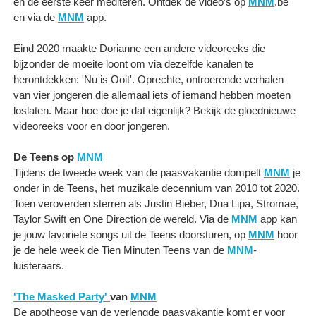
en de eerste keer mediteren. Ontdek de video’s op
MNM
.be
en via de
MNM
app.
Eind 2020 maakte Dorianne een andere videoreeks die
bijzonder de moeite loont om via dezelfde kanalen te
herontdekken: 'Nu is Ooit'. Oprechte, ontroerende verhalen
van vier jongeren die allemaal iets of iemand hebben moeten
loslaten. Maar hoe doe je dat eigenlijk? Bekijk de gloednieuwe
videoreeks voor en door jongeren.
De Teens op
MNM
Tijdens de tweede week van de paasvakantie dompelt
MNM
je
onder in de Teens, het muzikale decennium van 2010 tot 2020.
Toen veroverden sterren als Justin Bieber, Dua Lipa, Stromae,
Taylor Swift en One Direction de wereld. Via de
MNM
app kan
je jouw favoriete songs uit de Teens doorsturen, op
MNM
hoor
je de hele week de Tien Minuten Teens van de
MNM
-
luisteraars.
'The Masked Party'
van
MNM
De apotheose van de verlengde paasvakantie komt er voor