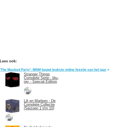
Lees ook:
'The Masked Party': MNM bouwt leukste online feestje van het jaar
Stranger Things
Complete Serie - blu-
ray - Special Edition
Lili en Marleen - De
Complete Collectie
(Seizoen 1 t/m 10)