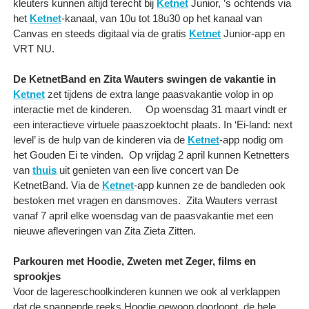
kleuters kunnen altijd terecht bij
Ketnet
Junior, ’s ochtends via
het
Ketnet
-kanaal, van 10u tot 18u30 op het kanaal van
Canvas en steeds digitaal via de gratis
Ketnet
Junior-app en
VRT NU.
De KetnetBand en Zita Wauters swingen de vakantie in
Ketnet
zet tijdens de extra lange paasvakantie volop in op
interactie met de kinderen. Op woensdag 31 maart vindt er
een interactieve virtuele paaszoektocht plaats. In ‘Ei-land: next
level’ is de hulp van de kinderen via de
Ketnet
-app nodig om
het Gouden Ei te vinden. Op vrijdag 2 april kunnen Ketnetters
van
thuis
uit genieten van een live concert van De
KetnetBand. Via de
Ketnet
-app kunnen ze de bandleden ook
bestoken met vragen en dansmoves. Zita Wauters verrast
vanaf 7 april elke woensdag van de paasvakantie met een
nieuwe afleveringen van Zita Zieta Zitten.
Parkouren met Hoodie, Zweten met Zeger, films en
sprookjes
Voor de lagereschoolkinderen kunnen we ook al verklappen
dat de spannende reeks Hoodie gewoon doorloopt, de hele