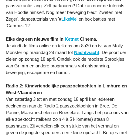
paasvakantie lang. Zelf parkouren? Dat kan door de tutorials
van Hoodie himself. Nog meer beweging biedt 'Zweten met
Zeger', dancetutorials van '#
LikeMe
' en box battles met
'Campus 12'.
Elke dag een nieuwe film in
Ketnet
Cinema.
Je vindt de films online en telkens om 8u30 op tv, van Molly
Monster op maandag 29 maart tot
Nachtwacht
: De poort der
zielen op zondag 18 april. Ontdek ook de mooiste Sprookjes
van Grimm en andere programma’s vol ontspanning,
beweging, escapisme en humor.
Radio 2: Kindvriendelijke paaszoektochten in Limburg en
West-Vlaanderen
Van zaterdag 3 tot en met zondag 18 april kan iedereen
deelnemen aan de Radio 2 paaszoektochten in Bree, De
Panne, Maasmechelen en Roeselare. Langs het parcours van
elke zoektocht (telkens zo'n 4 à 5 kilometer) staan 8
paashazen. Zij vertellen elk een stukje van het verhaal en
geven de jongste speurders een kleine opdracht. Bordjes met