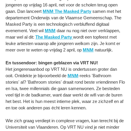
jongeren op vrijdag 16 april, net voor de scholen terug open
gaan. Dan lanceert
MNM
The Masked Party
samen met het
departement Onderwijs van de Vlaamse Gemeenschap. The
Masked Party is een technologisch verbluffend digitaal
evenement. Veel wil
MNM
daar nu nog niet over verklappen,
maar wel al dit:
The Masked Party
wordt een topfeest met
leuke artiesten waarop alle jongeren welkom zijn. Je komt er
meer over te weten op vrijdag 2 april, op
MNM
natuurlijk.
En tussendoor: bingen geblazen via VRT NU!
Het jongerenaanbod op VRT NU is ondertussen groter dan
ooit. Ontdekte je bijvoorbeeld de
MNM
-reeks 'Bathroom
stories' al? 'Bathroom stories' draait rond beste vriendinnen Flo
en Isa, twee millennials die gaan samenwonen. Ze besteden
veel tijd in de badkamer, want daar werkt de wifi van de buren
het best. Het is hun meest intieme plek, waar ze zichzelf en af
en toe ook anderen pas écht leren kennen.
Wie zich graag verdiept in complexe vragen, kan terecht bij de
Universiteit van Vlaanderen. Op VRT NU vind je niet minder