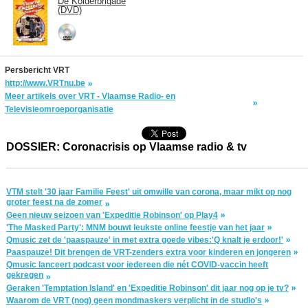
De Kolderbrigade
(DVD)
Persbericht VRT
http://www.VRTnu.be
Meer artikels over VRT - Vlaamse Radio- en
Televisieomroeporganisatie
DOSSIER: Coronacrisis op Vlaamse radio & tv
VTM stelt '30 jaar Familie Feest' uit omwille van corona, maar mikt op nog
groter feest na de zomer
Geen nieuw seizoen van 'Expeditie Robinson' op Play4
'The Masked Party': MNM bouwt leukste online feestje van het jaar
Qmusic zet de 'paaspauze' in met extra goede vibes:'Q knalt je erdoor!'
Paaspauze! Dit brengen de VRT-zenders extra voor kinderen en jongeren
Qmusic lanceert podcast voor iedereen die nét COVID-vaccin heeft
gekregen
Geraken 'Temptation Island' en 'Expeditie Robinson' dit jaar nog op je tv?
Waarom de VRT (nog) geen mondmaskers verplicht in de studio's