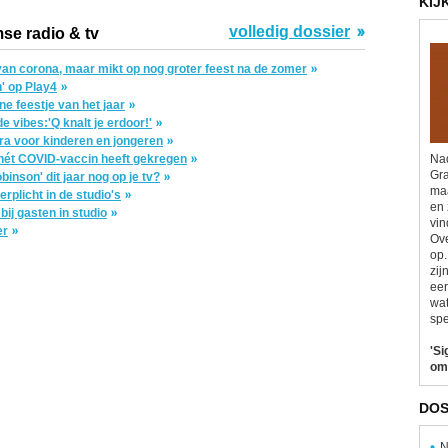
KIJ
volledig dossier
se radio & tv
e van corona, maar mikt op nog groter feest na de zomer
' op Play4
e feestje van het jaar
 vibes:'Q knalt je erdoor!'
ra voor kinderen en jongeren
 nét COVID-vaccin heeft gekregen
Nad
Gra
inson' dit jaar nog op je tv?
maa
licht in de studio's
en 
j gasten in studio
vin
er
Ove
op.
zij
eer
wat
spe
'Si
om
DOS
N