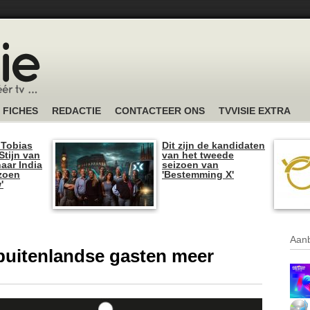
FICHES
REDACTIE
CONTACTEER ONS
TVVISIE EXTRA
 Tobias
Dit zijn de kandidaten
tijn van
van het tweede
naar India
seizoen van
izoen
'Bestemming X'
'
Aanb
buitenlandse gasten meer