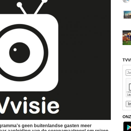
TVV
ONZ
ogramma's geen buitenlandse gasten meer
aar aanleiding van de coronamaatregel om reizen