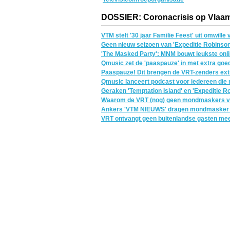
DOSSIER: Coronacrisis op Vlaam
VTM stelt '30 jaar Familie Feest' uit omwill
Geen nieuw seizoen van 'Expeditie Robinson
'The Masked Party': MNM bouwt leukste onlin
Qmusic zet de 'paaspauze' in met extra goede
Paaspauze! Dit brengen de VRT-zenders ext
Qmusic lanceert podcast voor iedereen die
Geraken 'Temptation Island' en 'Expeditie Rob
Waarom de VRT (nog) geen mondmaskers verp
Ankers 'VTM NIEUWS' dragen mondmasker bi
VRT ontvangt geen buitenlandse gasten me