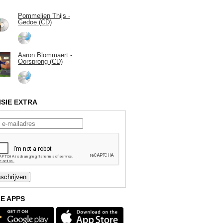
Pommelien Thijs -
Gedoe (CD)
Aaron Blommaert -
Oorsprong (CD)
ISIE EXTRA
E APPS