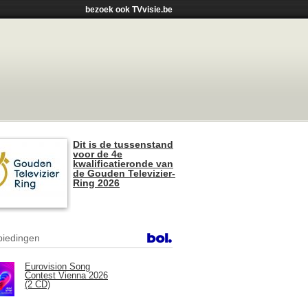
bezoek ook TVvisie.be
Dit is de tussenstand
voor de 4e
kwalificatieronde van
de Gouden Televizier-
Ring 2026
iedingen
Eurovision Song
Contest Vienna 2026
(2 CD)