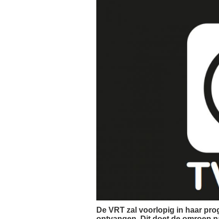
De VRT zal voorlopig in haar pr
ontvangen. Dit doet de omroep n