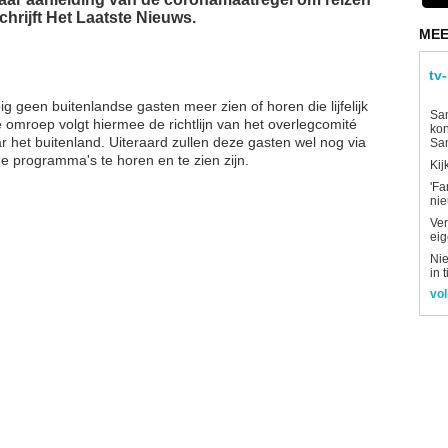
chrijft Het Laatste Nieuws.
MEE
tv
pig geen buitenlandse gasten meer zien of horen die lijfelijk
Sam
 omroep volgt hiermee de richtlijn van het overlegcomité
kon
r het buitenland. Uiteraard zullen deze gasten wel nog via
Sa
e programma's te horen en te zien zijn.
Kij
'Fa
ni
Ver
eig
Nie
in 
vol