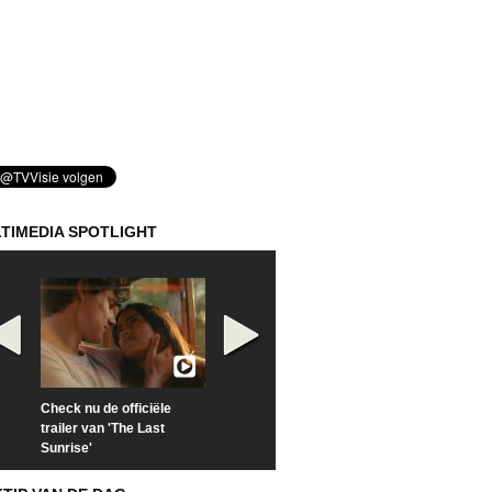
TIMEDIA SPOTLIGHT
Check nu de officiële
Kijk vanaf maandag naar
Kijk nu naar 'Po
trailer van 'The Last
'Furious' op Disney+
of Time with To
Sunrise'
Hiddleston'