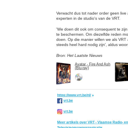
Verwacht dus tot nader order geen live
experten in de studio's van de VRT.
'We doen dit ook om consequent te zij
te beschermen. Om diezelfde reden mo
doen. Op die manier willen we als VRT 
steeds heel hard nodig zijn', aldus 
Bron: Het Laatste Nieuws
Avatar - Fire And Ash
(Blu-ray)
https://www.vrt.be/nl/
vrt.be
vrt.be
Meer artikels over VRT - Vlaamse Radio- en
Televisieomroeporganisatie