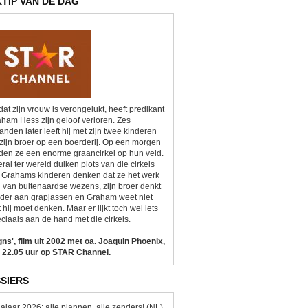
KTIP VAN DE DAG
at zijn vrouw is verongelukt, heeft predikant
ham Hess zijn geloof verloren. Zes
nden later leeft hij met zijn twee kinderen
zijn broer op een boerderij. Op een morgen
den ze een enorme graancirkel op hun veld.
ral ter wereld duiken plots van die cirkels
 Grahams kinderen denken dat ze het werk
n van buitenaardse wezens, zijn broer denkt
der aan grapjassen en Graham weet niet
 hij moet denken. Maar er lijkt toch wel iets
ciaals aan de hand met die cirkels.
gns', film uit 2002 met oa. Joaquin Phoenix,
 22.05 uur op STAR Channel.
SIERS
ajaar 2026: alle plannen, alle zenders! (NL)