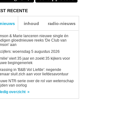
ST RECENTE
-nieuws
inhoud
radio-nieuws
son & Marie lanceren nieuwe single én
digen gloednieuwe reeks 'De Club van
mson' aan
kcijfers: woensdag 5 augustus 2026
milie' viert 35 jaar en zoekt 35 kijkers voor
euwe begingeneriek
rassing in 'B&B Vol Liefde': negende
enaar sluit zich aan voor liefdesavontuur
uwe NTR-serie over de rol van wetenschap
tijden van oorlog
ledig overzicht