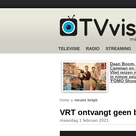
TELEVISIE
RADIO
STREAMING
Daan Boom,
Camman en S
Vliet reizen 
in nieuw se
'FOMO Show
home
nieuws belgië
VRT ontvangt geen 
maandag 1 februari 2021