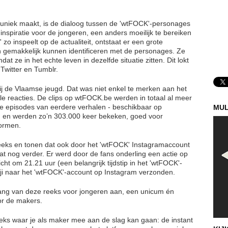
in uniek maakt, is de dialoog tussen de 'wtFOCK'-personages
inspiratie voor de jongeren, een anders moeilijk te bereiken
 inspeelt op de actualiteit, ontstaat er een grote
 gemakkelijk kunnen identificeren met de personages. Ze
t ze in het echte leven in dezelfde situatie zitten. Dit lokt
 Twitter en Tumblr.
 de Vlaamse jeugd. Dat was niet enkel te merken aan het
le reacties. De clips op wtFOCK.be werden in totaal al meer
 episodes van eerdere verhalen - beschikbaar op
MUL
 en werden zo’n 303.000 keer bekeken, goed voor
formen.
reeks en tonen dat ook door het 'wtFOCK' Instagramaccount
at nog verder. Er werd door de fans onderling een actie op
cht om 21.21 uur (een belangrijk tijdstip in het 'wtFOCK'-
i naar het 'wtFOCK'-account op Instagram verzonden.
ang van deze reeks voor jongeren aan, een unicum én
r de makers.
eeks waar je als maker mee aan de slag kan gaan: de instant