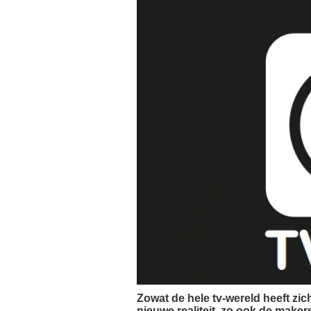
Zowat de hele tv-wereld heeft z
nieuwe realiteit, zo ook de maker