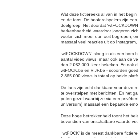
Wat deze fictiereeks al van in het beg
en de fans. De hoofdrolspelers zijn een 
doelgroep. Net doordat 'wtFOCKDOWN' zo
herkenbaarheid waardoor jongeren zich
voelen zich meer dan ooit begrepen, omda
massaal veel reacties uit op Instagram,
'wtFOCKDOWN' sloeg in als een bom bij
aantal video views, maar ook aan de ve
dan 2.062.000 keer bekeken. En ook de
wtFOCK.be en VIJF.be - scoorden goed
2.365.000 views in totaal op beide plat
De fans zijn echt dankbaar voor deze 
te overstelpen met berichten. En het ga
poten gezet waarbij ze via een privéberi
universum) massaal een bepaalde emoj
Deze hoge betrokkenheid toont het bel
bovendien van onschatbare waarde voo
''wtFOCK' is de meest dankbare fictier