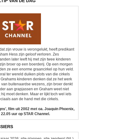
KTIP VAN DE DAG
at zijn vrouw is verongelukt, heeft predikant
ham Hess zijn geloof verloren. Zes
nden later leeft hij met zijn twee kinderen
zijn broer op een boerderij. Op een morgen
den ze een enorme graancirkel op hun veld.
ral ter wereld duiken plots van die cirkels
 Grahams kinderen denken dat ze het werk
n van buitenaardse wezens, zijn broer denkt
der aan grapjassen en Graham weet niet
 hij moet denken. Maar er lijkt toch wel iets
ciaals aan de hand met die cirkels.
gns', film uit 2002 met oa. Joaquin Phoenix,
 22.05 uur op STAR Channel.
SIERS
ajaar 2026: alle plannen, alle zenders! (NL)