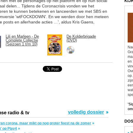
n hen met de personages op het platform en op hun social
KIJ
aal delen... Tijdens de Coronacrisis vonden we het
ngeren te kunnen betekenen en lanceerden we met SBS en
downversie 'wtFOCKDOWN'. En we werden door hen meteen
 posts en allerhande acties …', aldus Kris Gaens,
Lili en Marleen - De
De Kolderbrigade
Complete Collectie
(DVD)
(Seizoen 1 t/m 10)
Nad
Gra
maa
en 
vin
Ove
op.
zij
eer
wat
spe
'Si
om
volledig dossier
se radio & tv
DOS
e van corona, maar mikt op nog groter feest na de zomer
' op Play4
N