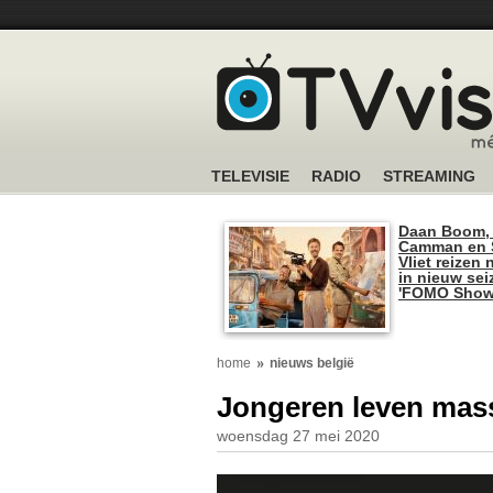
TELEVISIE
RADIO
STREAMING
Daan Boom,
Camman en S
Vliet reizen 
in nieuw se
'FOMO Show
home
nieuws belgië
Jongeren leven mas
woensdag 27 mei 2020