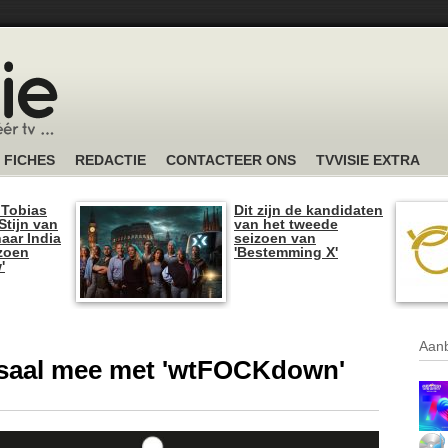
FICHES
REDACTIE
CONTACTEER ONS
TVVISIE EXTRA
 Tobias
Dit zijn de kandidaten
tijn van
van het tweede
naar India
seizoen van
izoen
'Bestemming X'
'
Aanb
saal mee met 'wtFOCKdown'