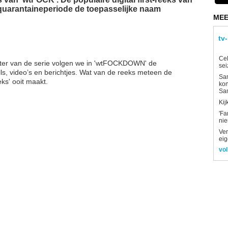
 quarantaineperiode de toepasselijke naam
MEE
tv
Ce
kter van de serie volgen we in 'wtFOCKDOWN' de
sei
ls, video’s en berichtjes. Wat van de reeks meteen de
Sam
eks' ooit maakt.
kon
Sa
Kij
'Fa
ni
Ver
eig
vol