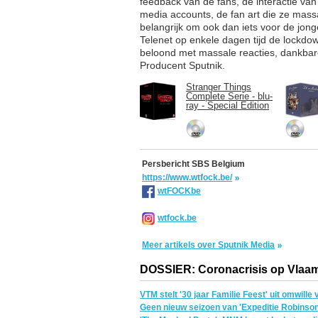
feedback van de fans, de interactie va
media accounts, de fan art die ze mass
belangrijk om ook dan iets voor de jo
Telenet op enkele dagen tijd de lock
beloond met massale reacties, dankbare
Producent Sputnik.
Stranger Things
Complete Serie - blu-
ray - Special Edition
Persbericht SBS Belgium
https://www.wtfock.be/
wtFOCKbe
wtfock.be
Meer artikels over Sputnik Media
DOSSIER: Coronacrisis op Vlaam
VTM stelt '30 jaar Familie Feest' uit omwill
Geen nieuw seizoen van 'Expeditie Robinson