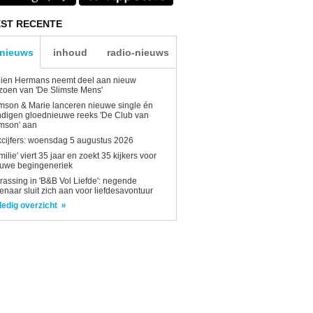
ST RECENTE
-nieuws
inhoud
radio-nieuws
lien Hermans neemt deel aan nieuw
zoen van 'De Slimste Mens'
son & Marie lanceren nieuwe single én
digen gloednieuwe reeks 'De Club van
mson' aan
kcijfers: woensdag 5 augustus 2026
milie' viert 35 jaar en zoekt 35 kijkers voor
euwe begingeneriek
rassing in 'B&B Vol Liefde': negende
enaar sluit zich aan voor liefdesavontuur
ledig overzicht