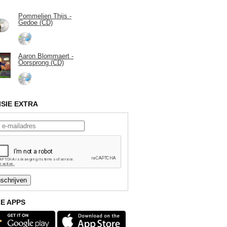
Pommelien Thijs -
Gedoe (CD)
Aaron Blommaert -
Oorsprong (CD)
ISIE EXTRA
E APPS