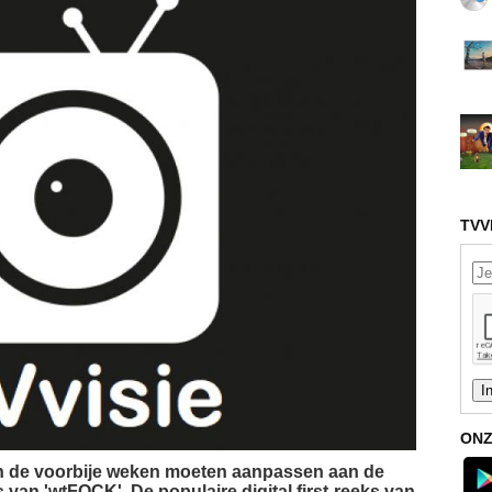
TVV
ONZ
ich de voorbije weken moeten aanpassen aan de
s van 'wtFOCK'. De populaire digital first-reeks van