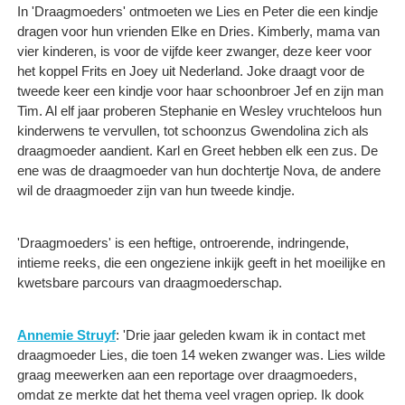
In 'Draagmoeders' ontmoeten we Lies en Peter die een kindje
dragen voor hun vrienden Elke en Dries. Kimberly, mama van
vier kinderen, is voor de vijfde keer zwanger, deze keer voor
het koppel Frits en Joey uit Nederland. Joke draagt voor de
tweede keer een kindje voor haar schoonbroer Jef en zijn man
Tim. Al elf jaar proberen Stephanie en Wesley vruchteloos hun
kinderwens te vervullen, tot schoonzus Gwendolina zich als
draagmoeder aandient. Karl en Greet hebben elk een zus. De
ene was de draagmoeder van hun dochtertje Nova, de andere
wil de draagmoeder zijn van hun tweede kindje.
'Draagmoeders' is een heftige, ontroerende, indringende,
intieme reeks, die een ongeziene inkijk geeft in het moeilijke en
kwetsbare parcours van draagmoederschap.
Annemie Struyf
: 'Drie jaar geleden kwam ik in contact met
draagmoeder Lies, die toen 14 weken zwanger was. Lies wilde
graag meewerken aan een reportage over draagmoeders,
omdat ze merkte dat het thema veel vragen opriep. Ik dook