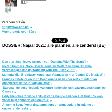
(CD)
Persbericht Eén
https://www.een.be/
Meer artikels over Eén
DOSSIER: Najaar 2021: alle plannen, alle zenders! (BE)
Dan start het nieuwe seizoen van 'Dancing With The Stars'!
Pieter Timmers, Nora Gharib, Jonatan Medart en Yemi Oduwale
vervolledigen line up 'Dancing With The Stars 2021'
Mamma Mia! Broadway komt naar Vlaanderen met 'James De Musical'
Frances Lefebure en Ruth Beeckmans gaan voor niets minder dan
onbeperkte liefde in 'Cupido Ofzo'
'Sabena': de geschiedenis van onze nationale luchtvaartmaatschappij op
Canvas
Eddy Planckaert bijt de spits af van zevende seizoen 'Het Huis': 'Ik was
vanaf mijn geboorte een coureur'
Annemie Struyf volgt draagmoeders en wensouders in intieme en
ontroerende reeks