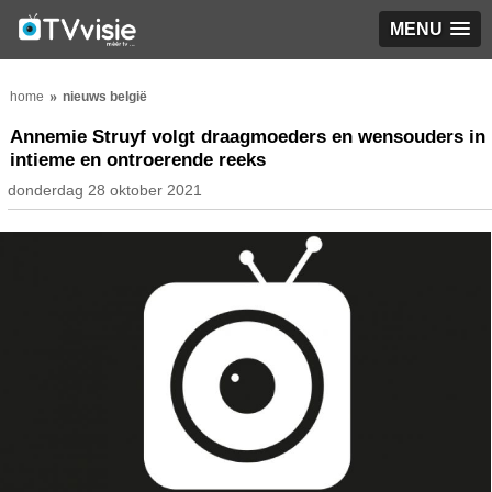
MENU
home
nieuws belgië
Annemie Struyf volgt draagmoeders en wensouders in
intieme en ontroerende reeks
donderdag 28 oktober 2021