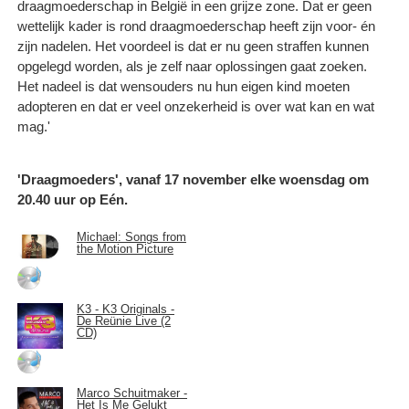
draagmoederschap in België in een grijze zone. Dat er geen
wettelijk kader is rond draagmoederschap heeft zijn voor- én
zijn nadelen. Het voordeel is dat er nu geen straffen kunnen
opgelegd worden, als je zelf naar oplossingen gaat zoeken.
Het nadeel is dat wensouders nu hun eigen kind moeten
adopteren en dat er veel onzekerheid is over wat kan en wat
mag.'
'Draagmoeders', vanaf 17 november elke woensdag om
20.40 uur op Eén.
Michael: Songs from
the Motion Picture
K3 - K3 Originals -
De Reünie Live (2
CD)
Marco Schuitmaker -
Het Is Me Gelukt