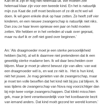
Karl en ik zijn er nog niet helemaal uit. We moeten zelf
helemaal klaar zijn voor een tweede kind. En het is natuurlijk
mijn zus Kaat die zelf moet beslissen of ze dit echt wel wil
doen. Ik wil geen enkele druk op haar zetten. Ze heeft zelf vier
kinderen, en een nieuwe zwangerschap is natuurlijk niet niks.
Dan zou ze haar leven opnieuw een jaar on hold moeten
zetten. We hebben er in het verleden al vaak over gepraat,
maar nu durf ik er zelf niet goed over beginnen.'
An: 'Als draagmoeder moet je een sterke persoonlijkheid
hebben (lacht), al wil ik daarmee niet pretenderen dat ik een
geweldig sterke madame ben. Ik wil daar bescheiden over
blijven. Maar je moet je uiterst bewust zijn van alles: van wat
een draagmoeder wél is, en wat ze niét is. Het is hun kind,
niét het jouwe. Je mag genieten van de zwangerschap, maar
je moet ten volle beseffen dat het kind niét bij jou zal blijven. Ik
was tijdens de zwangerschap van Nova nog voorzichtiger dan
bij mijn twee vorige zwangerschappen. Dat klinkt misschien
gek, maar je bent verantwoordelijk voor het kostbaarste bezit
van iemand anders. Dat kind moét gezond ter wereld komen.'