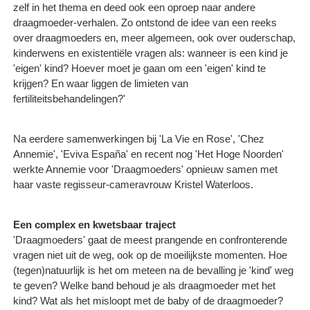
zelf in het thema en deed ook een oproep naar andere
draagmoeder-verhalen. Zo ontstond de idee van een reeks
over draagmoeders en, meer algemeen, ook over ouderschap,
kinderwens en existentiële vragen als: wanneer is een kind je
'eigen' kind? Hoever moet je gaan om een 'eigen' kind te
krijgen? En waar liggen de limieten van
fertiliteitsbehandelingen?'
Na eerdere samenwerkingen bij 'La Vie en Rose', 'Chez
Annemie', 'Eviva España' en recent nog 'Het Hoge Noorden'
werkte Annemie voor 'Draagmoeders' opnieuw samen met
haar vaste regisseur-cameravrouw Kristel Waterloos.
Een complex en kwetsbaar traject
'Draagmoeders' gaat de meest prangende en confronterende
vragen niet uit de weg, ook op de moeilijkste momenten. Hoe
(tegen)natuurlijk is het om meteen na de bevalling je 'kind' weg
te geven? Welke band behoud je als draagmoeder met het
kind? Wat als het misloopt met de baby of de draagmoeder?