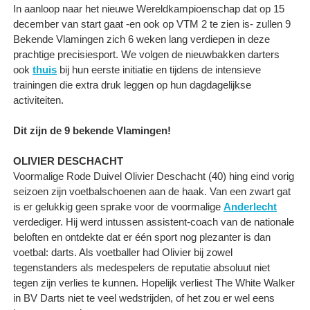
In aanloop naar het nieuwe Wereldkampioenschap dat op 15
december van start gaat -en ook op VTM 2 te zien is- zullen 9
Bekende Vlamingen zich 6 weken lang verdiepen in deze
prachtige precisiesport. We volgen de nieuwbakken darters
ook
thuis
bij hun eerste initiatie en tijdens de intensieve
trainingen die extra druk leggen op hun dagdagelijkse
activiteiten.
Dit zijn de 9 bekende Vlamingen!
OLIVIER DESCHACHT
Voormalige Rode Duivel Olivier Deschacht (40) hing eind vorig
seizoen zijn voetbalschoenen aan de haak. Van een zwart gat
is er gelukkig geen sprake voor de voormalige
Anderlecht
verdediger. Hij werd intussen assistent-coach van de nationale
beloften en ontdekte dat er één sport nog plezanter is dan
voetbal: darts. Als voetballer had Olivier bij zowel
tegenstanders als medespelers de reputatie absoluut niet
tegen zijn verlies te kunnen. Hopelijk verliest The White Walker
in BV Darts niet te veel wedstrijden, of het zou er wel eens