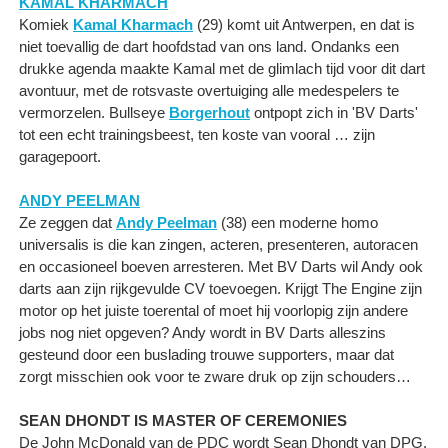
KAMAL KHARMACH
Komiek
Kamal Kharmach
(29) komt uit Antwerpen, en dat is
niet toevallig de dart hoofdstad van ons land. Ondanks een
drukke agenda maakte Kamal met de glimlach tijd voor dit dart
avontuur, met de rotsvaste overtuiging alle medespelers te
vermorzelen. Bullseye
Borgerhout
ontpopt zich in 'BV Darts'
tot een echt trainingsbeest, ten koste van vooral … zijn
garagepoort.
ANDY PEELMAN
Ze zeggen dat
Andy Peelman
(38) een moderne homo
universalis is die kan zingen, acteren, presenteren, autoracen
en occasioneel boeven arresteren. Met BV Darts wil Andy ook
darts aan zijn rijkgevulde CV toevoegen. Krijgt The Engine zijn
motor op het juiste toerental of moet hij voorlopig zijn andere
jobs nog niet opgeven? Andy wordt in BV Darts alleszins
gesteund door een buslading trouwe supporters, maar dat
zorgt misschien ook voor te zware druk op zijn schouders…
SEAN DHONDT IS MASTER OF CEREMONIES
De John McDonald van de PDC wordt Sean Dhondt van DPG.