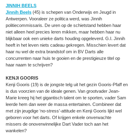
JINNIH BEELS
Jinnih Beels
(45) is schepen van Onderwijs en Jeugd in
Antwerpen. Vooraleer ze politica werd, was Jinnih
politiecommissaris. De uren op de schietstand hebben haar
niet alleen heel precies leren mikken, maar hebben haar nu
blijkbaar ook een unieke darts houding opgeleverd. G.I. Jinnih
heeft in het leven niets cadeau gekregen. Misschien levert dat
haar nu wel de extra brandstof om in BV Darts alle
concurrenten naar huis te gooien en de prestigieuze titel op
haar naam te schrijven?
KENJI GOORIS
Kenji Gooris (19) is de jongste telg uit het gezin Gooris-Pfaff en
is dus voorzien van de ideale genen. Van grootvader Jean-
Marie kreeg hij het gigantisch talent om te sporten, vader Sam
leerde hem dan weer de massa entertainen. Combineer dat
met zijn jeugdige ‘no-stress’-attitude en Kenji Gooris lijkt wel
geboren voor het darts. Of krijgen enkele onverwachte
missers de onoverwinnelijke Dart Vader toch aan het
wankelen?