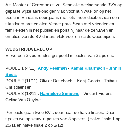
Als Master of Ceremonies zal Sean alle deelnemende BV's op
gepaste wijze aankondigen vlak voor hun walk on op het
podium. En dat is doorgaans met iets meer decibels dan een
standaard presentator. Verder praat Sean met vrienden en
familieleden in het publiek en polst hij naar de zenuwen en
emoties van de BV darters vlak voor en na de wedstrijden.
WEDSTRIJDVERLOOP
Er worden 3 voorrondes gespeeld in poules van 3 spelers.
POULE 1 (4/11):
Andy Peelman
-
Kamal Kharmach
-
Jinnih
Beels
POULE 2 (11/11): Olivier Deschacht - Kenji Gooris - Thibault
Christiaensen
POULE 3 (18/11):
Hannelore Simoens
- Vincent Fierens -
Celine Van Ouytsel
Per poule gaan twee BV's door naar de halve finales. Daar
spelen we opnieuw in poules van 3 spelers. (Halve finale 1 op
25/11 en halve finale 2 op 2/12).