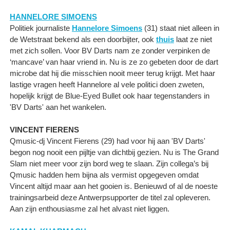
HANNELORE SIMOENS
Politiek journaliste
Hannelore Simoens
(31) staat niet alleen in
de Wetstraat bekend als een doorbijter, ook
thuis
laat ze niet
met zich sollen. Voor BV Darts nam ze zonder verpinken de
‘mancave’ van haar vriend in. Nu is ze zo gebeten door de dart
microbe dat hij die misschien nooit meer terug krijgt. Met haar
lastige vragen heeft Hannelore al vele politici doen zweten,
hopelijk krijgt de Blue-Eyed Bullet ook haar tegenstanders in
'BV Darts' aan het wankelen.
VINCENT FIERENS
Qmusic-dj Vincent Fierens (29) had voor hij aan 'BV Darts'
begon nog nooit een pijltje van dichtbij gezien. Nu is The Grand
Slam niet meer voor zijn bord weg te slaan. Zijn collega’s bij
Qmusic hadden hem bijna als vermist opgegeven omdat
Vincent altijd maar aan het gooien is. Benieuwd of al de noeste
trainingsarbeid deze Antwerpsupporter de titel zal opleveren.
Aan zijn enthousiasme zal het alvast niet liggen.