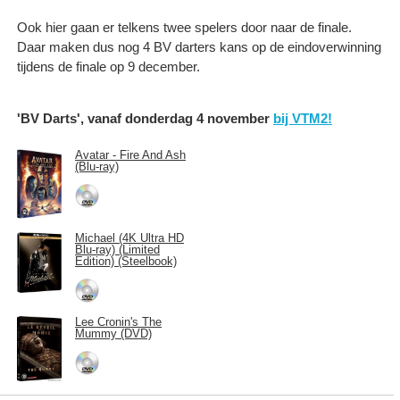
Ook hier gaan er telkens twee spelers door naar de finale.
Daar maken dus nog 4 BV darters kans op de eindoverwinning
tijdens de finale op 9 december.
'BV Darts', vanaf donderdag 4 november
bij VTM2!
Avatar - Fire And Ash
(Blu-ray)
Michael (4K Ultra HD
Blu-ray) (Limited
Edition) (Steelbook)
Lee Cronin's The
Mummy (DVD)