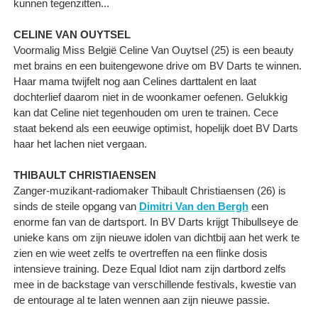
kunnen tegenzitten...
CELINE VAN OUYTSEL
Voormalig Miss België Celine Van Ouytsel (25) is een beauty
met brains en een buitengewone drive om BV Darts te winnen.
Haar mama twijfelt nog aan Celines darttalent en laat
dochterlief daarom niet in de woonkamer oefenen. Gelukkig
kan dat Celine niet tegenhouden om uren te trainen. Cece
staat bekend als een eeuwige optimist, hopelijk doet BV Darts
haar het lachen niet vergaan.
THIBAULT CHRISTIAENSEN
Zanger-muzikant-radiomaker Thibault Christiaensen (26) is
sinds de steile opgang van
Dimitri Van den Bergh
een
enorme fan van de dartsport. In BV Darts krijgt Thibullseye de
unieke kans om zijn nieuwe idolen van dichtbij aan het werk te
zien en wie weet zelfs te overtreffen na een flinke dosis
intensieve training. Deze Equal Idiot nam zijn dartbord zelfs
mee in de backstage van verschillende festivals, kwestie van
de entourage al te laten wennen aan zijn nieuwe passie.