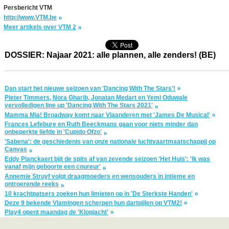
Persbericht VTM
http://www.VTM.be
Meer artikels over VTM 2
DOSSIER: Najaar 2021: alle plannen, alle zenders! (BE)
Dan start het nieuwe seizoen van 'Dancing With The Stars'!
Pieter Timmers, Nora Gharib, Jonatan Medart en Yemi Oduwale
vervolledigen line up 'Dancing With The Stars 2021'
Mamma Mia! Broadway komt naar Vlaanderen met 'James De Musical'
Frances Lefebure en Ruth Beeckmans gaan voor niets minder dan
onbeperkte liefde in 'Cupido Ofzo'
'Sabena': de geschiedenis van onze nationale luchtvaartmaatschappij op
Canvas
Eddy Planckaert bijt de spits af van zevende seizoen 'Het Huis': 'Ik was
vanaf mijn geboorte een coureur'
Annemie Struyf volgt draagmoeders en wensouders in intieme en
ontroerende reeks
10 krachtpatsers zoeken hun limieten op in 'De Sterkste Handen'
Deze 9 bekende Vlamingen scherpen hun dartpijlen op VTM2!
Play4 opent maandag de 'Klopjacht'