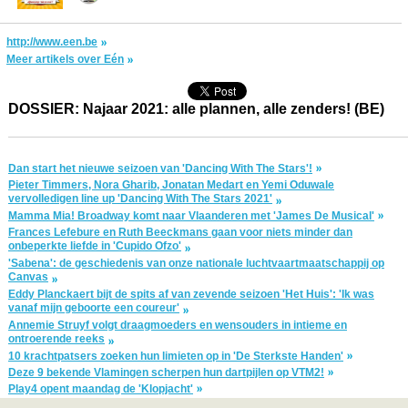
http://www.een.be
Meer artikels over Eén
DOSSIER: Najaar 2021: alle plannen, alle zenders! (BE)
Dan start het nieuwe seizoen van 'Dancing With The Stars'!
Pieter Timmers, Nora Gharib, Jonatan Medart en Yemi Oduwale
vervolledigen line up 'Dancing With The Stars 2021'
Mamma Mia! Broadway komt naar Vlaanderen met 'James De Musical'
Frances Lefebure en Ruth Beeckmans gaan voor niets minder dan
onbeperkte liefde in 'Cupido Ofzo'
'Sabena': de geschiedenis van onze nationale luchtvaartmaatschappij op
Canvas
Eddy Planckaert bijt de spits af van zevende seizoen 'Het Huis': 'Ik was
vanaf mijn geboorte een coureur'
Annemie Struyf volgt draagmoeders en wensouders in intieme en
ontroerende reeks
10 krachtpatsers zoeken hun limieten op in 'De Sterkste Handen'
Deze 9 bekende Vlamingen scherpen hun dartpijlen op VTM2!
Play4 opent maandag de 'Klopjacht'