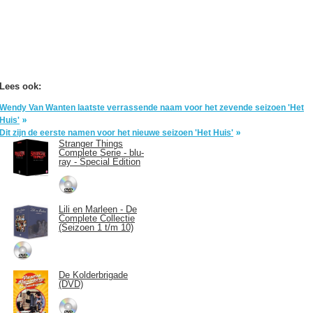
Lees ook:
Wendy Van Wanten laatste verrassende naam voor het zevende seizoen 'Het
Huis'
Dit zijn de eerste namen voor het nieuwe seizoen 'Het Huis'
Stranger Things
Complete Serie - blu-
ray - Special Edition
Lili en Marleen - De
Complete Collectie
(Seizoen 1 t/m 10)
De Kolderbrigade
(DVD)