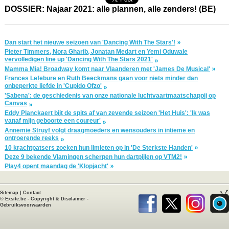
DOSSIER: Najaar 2021: alle plannen, alle zenders! (BE)
Dan start het nieuwe seizoen van 'Dancing With The Stars'!
Pieter Timmers, Nora Gharib, Jonatan Medart en Yemi Oduwale
vervolledigen line up 'Dancing With The Stars 2021'
Mamma Mia! Broadway komt naar Vlaanderen met 'James De Musical'
Frances Lefebure en Ruth Beeckmans gaan voor niets minder dan
onbeperkte liefde in 'Cupido Ofzo'
'Sabena': de geschiedenis van onze nationale luchtvaartmaatschappij op
Canvas
Eddy Planckaert bijt de spits af van zevende seizoen 'Het Huis': 'Ik was
vanaf mijn geboorte een coureur'
Annemie Struyf volgt draagmoeders en wensouders in intieme en
ontroerende reeks
10 krachtpatsers zoeken hun limieten op in 'De Sterkste Handen'
Deze 9 bekende Vlamingen scherpen hun dartpijlen op VTM2!
Play4 opent maandag de 'Klopjacht'
Sitemap
|
Contact
©
Exsite.be
-
Copyright & Disclaimer
-
Gebruiksvoorwaarden