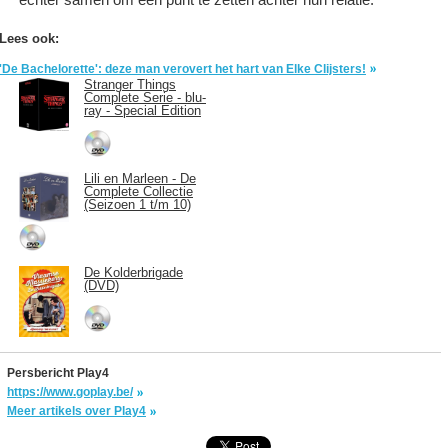
Lees ook:
'De Bachelorette': deze man verovert het hart van Elke Clijsters!
Stranger Things
Complete Serie - blu-
ray - Special Edition
Lili en Marleen - De
Complete Collectie
(Seizoen 1 t/m 10)
De Kolderbrigade
(DVD)
Persbericht Play4
https://www.goplay.be/
Meer artikels over Play4