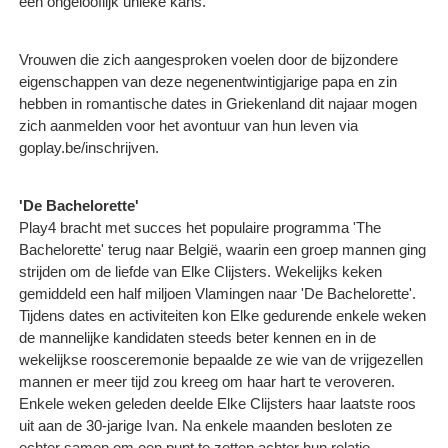
een ongelooflijk unieke kans.'
Vrouwen die zich aangesproken voelen door de bijzondere
eigenschappen van deze negenentwintigjarige papa en zin
hebben in romantische dates in Griekenland dit najaar mogen
zich aanmelden voor het avontuur van hun leven via
goplay.be/inschrijven.
'De Bachelorette'
Play4 bracht met succes het populaire programma 'The
Bachelorette' terug naar België, waarin een groep mannen ging
strijden om de liefde van Elke Clijsters. Wekelijks keken
gemiddeld een half miljoen Vlamingen naar 'De Bachelorette'.
Tijdens dates en activiteiten kon Elke gedurende enkele weken
de mannelijke kandidaten steeds beter kennen en in de
wekelijkse roosceremonie bepaalde ze wie van de vrijgezellen
mannen er meer tijd zou kreeg om haar hart te veroveren.
Enkele weken geleden deelde Elke Clijsters haar laatste roos
uit aan de 30-jarige Ivan. Na enkele maanden besloten ze
echter samen om een punt te zetten achter hun relatie.