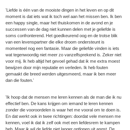
'Liefde is één van de mooiste dingen in het leven en op dit
moment is dat iets wat ik toch wel aan het missen ben. Ik ben
een happy single, maar het thuiskomen in de avond en je
successen van de dag niet kunnen delen met je geliefde is
soms confronterend. Het goedkeurend oog en de trotse blik
van een levenspartner die elke droom ondersteunt is
momenteel nog een fantasie. Maar die geliefde vinden is iets
wat tegenwoordig niet meer zo vanzelfsprekend is. Zeker niet
voor mij. Ik heb altijd het gevoel gehad dat ik me extra moest
bewijzen door mijn reputatie en verleden. Ik heb fouten
gemaakt die breed werden uitgesmeerd, maar ik ben meer
dan die fouten.'
'Ik hoop dat de mensen me leren kennen als de man die ik nu
effectief ben. De kans krijgen om iemand te leren kennen
zonder die vooroordelen is waar het me vooral om te doen is.
En dat werkt ook in twee richtingen: doordat vele mensen me
kennen, voel ik dat ik zelf ook met een liefdesrem te kampen
heb. Maar ik wil de liefde niet langer ontlopen uit angst. De