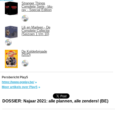
Stranger Things
Complete Serie - blu-
ray - Special Edition
Lili en Marleen - De
Complete Collectie
(Seizoen 1 t/m 10)
De Kolderbrigade
(DVD)
Persbericht Play5
https://www.goplay.be/
Meer artikels over Play5
DOSSIER: Najaar 2021: alle plannen, alle zenders! (BE)