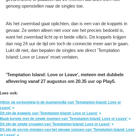
genoeg openstellen naar de singles toe.
Als het zwembad gaat oplichten, dan is een van de koppels in
gevaar. Ze weten alleen niet voor wie het precies bedoeld is,
want het zwembad licht op in beide villa’s. De koppels krijgen
dan nog 24 uur de tijd om toch de connectie meer aan te gaan.
Lukt dit niet, dan bepalen de singles wie direct 'Temptation
Island: Love or Leave' moet verlaten.
'Temptation Island: Love or Leave', meteen met dubbele
aflevering vanaf 27 augustus om 20.35 uur op Play5.
Lees ook:
Viktor op verkenning in de mannenvilla van 'Temptation Island: Love or
Leave'
Dit zijn de koppels van 'Temptation Island: Love or Leave'
Maak kennis met de single mannen van 'Temptation Island: Love or Leave'
Dit zijn de single vrouwen van 'Temptation Island: Love or Leave'
Dit zijn de eerste minuten van het nieuwe seizoen van 'Temptation Island: Love
or Leave'