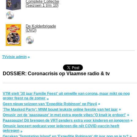
Complete Collectie
(Seizoen 1 t/m 10)
De Kolderbrigade
(DVD)
TVvisie admin
DOSSIER: Coronacrisis op Vlaamse radio & tv
VTM stelt '30 jaar Familie Feest' uit omwille van corona, maar mikt op nog
groter feest na de zomer
Geen nieuw seizoen van 'Expeditie Robinson' op Play4
'The Masked Party': MNM bouwt leukste online feestje van het jaar
Qmusic zet de 'paaspauze' in met extra goede vibes:'Q knalt je erdoor!'
Paaspauze! Dit brengen de VRT-zenders extra voor kinderen en jongeren
Qmusic lanceert podcast voor iedereen die nét COVID-vaccin heeft
gekregen
Geraken 'Temptation Island' en 'Expeditie Robinson' dit jaar nog op je tv?