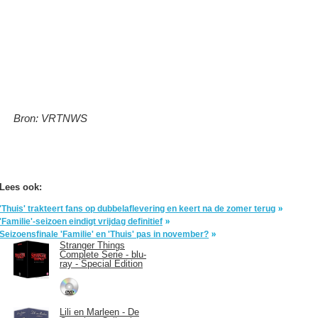
Bron: VRTNWS
Lees ook:
'Thuis' trakteert fans op dubbelaflevering en keert na de zomer terug
'Familie'-seizoen eindigt vrijdag definitief
Seizoensfinale 'Familie' en 'Thuis' pas in november?
Stranger Things
Complete Serie - blu-
ray - Special Edition
Lili en Marleen - De