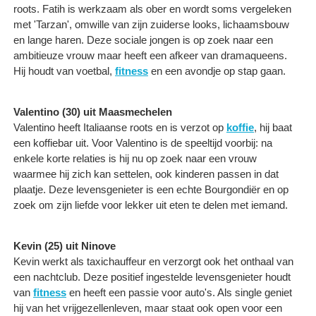
roots. Fatih is werkzaam als ober en wordt soms vergeleken
met 'Tarzan', omwille van zijn zuiderse looks, lichaamsbouw
en lange haren. Deze sociale jongen is op zoek naar een
ambitieuze vrouw maar heeft een afkeer van dramaqueens.
Hij houdt van voetbal,
fitness
en een avondje op stap gaan.
Valentino (30) uit Maasmechelen
Valentino heeft Italiaanse roots en is verzot op
koffie
, hij baat
een koffiebar uit. Voor Valentino is de speeltijd voorbij: na
enkele korte relaties is hij nu op zoek naar een vrouw
waarmee hij zich kan settelen, ook kinderen passen in dat
plaatje. Deze levensgenieter is een echte Bourgondiër en op
zoek om zijn liefde voor lekker uit eten te delen met iemand.
Kevin (25) uit Ninove
Kevin werkt als taxichauffeur en verzorgt ook het onthaal van
een nachtclub. Deze positief ingestelde levensgenieter houdt
van
fitness
en heeft een passie voor auto's. Als single geniet
hij van het vrijgezellenleven, maar staat ook open voor een