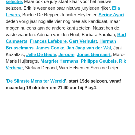
selectie.
Maar ook de jury staat klaar voor het nieuwe
seizoen. Erik is weer een paar nieuwe juryleden rijker.
Ella
Leyers
, Bockie De Repper, Jennifer Heylen en
Serine Ayari
deden vorig jaar nog alle vier nog mee als kandidaat, maar
mogen nu eens aan de andere kant zetelen. Naast hen de
vaste waarden: Adriaan van den Hoof, Barbara Sarafian,
Bart
Cannaerts
,
Frances Lefebure
,
Gert Verhulst
,
Herman
Brusselmans
,
James Cooke
,
Jan Jaap van der Wal
, Jani
Kazaltzis,
Jelle De Beule
,
Jeroom
,
Jonas Geirnaert
, Marc-
Marie Huijbregts,
Margriet Hermans
,
Philippe Geubels
,
Rik
Verheye
, Stefaan Degand, Wim Helsen en Sven de Leijer.
'
De Slimste Mens ter Wereld
', start 19de seizoen, vanaf
maandag 18 oktober om 21.40 uur bij Play4.