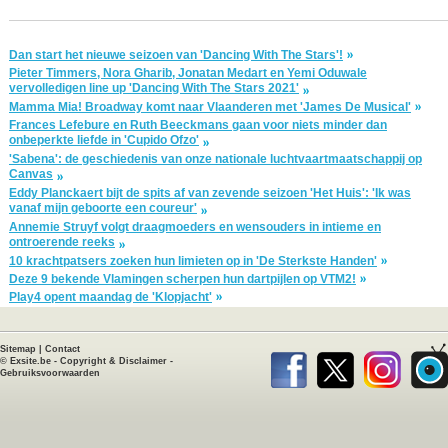
Dan start het nieuwe seizoen van 'Dancing With The Stars'!
Pieter Timmers, Nora Gharib, Jonatan Medart en Yemi Oduwale
vervolledigen line up 'Dancing With The Stars 2021'
Mamma Mia! Broadway komt naar Vlaanderen met 'James De Musical'
Frances Lefebure en Ruth Beeckmans gaan voor niets minder dan
onbeperkte liefde in 'Cupido Ofzo'
'Sabena': de geschiedenis van onze nationale luchtvaartmaatschappij op
Canvas
Eddy Planckaert bijt de spits af van zevende seizoen 'Het Huis': 'Ik was
vanaf mijn geboorte een coureur'
Annemie Struyf volgt draagmoeders en wensouders in intieme en
ontroerende reeks
10 krachtpatsers zoeken hun limieten op in 'De Sterkste Handen'
Deze 9 bekende Vlamingen scherpen hun dartpijlen op VTM2!
Play4 opent maandag de 'Klopjacht'
Sitemap
|
Contact
©
Exsite.be
-
Copyright & Disclaimer
-
Gebruiksvoorwaarden