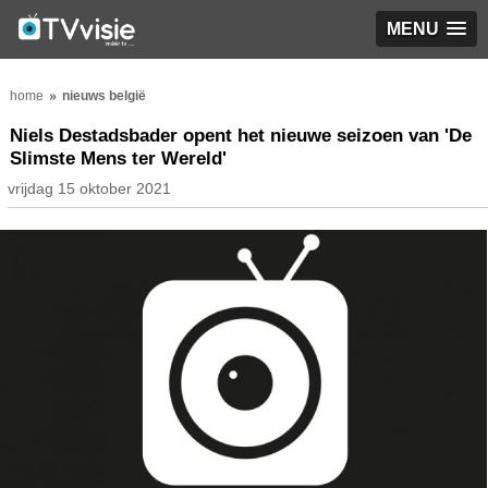
MENU
home
nieuws belgië
Niels Destadsbader opent het nieuwe seizoen van 'De
Slimste Mens ter Wereld'
vrijdag 15 oktober 2021