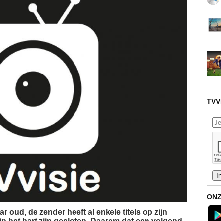
TVV
ONZ
 oud, de zender heeft al enkele titels op zijn
n het hart zijn gesloten. Daarom dat een volgend