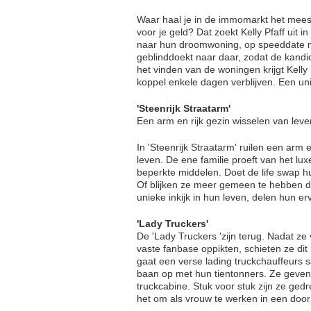
Waar haal je in de immomarkt het meest
voor je geld? Dat zoekt Kelly Pfaff uit i
naar hun droomwoning, op speeddate m
geblinddoekt naar daar, zodat de kandi
het vinden van de woningen krijgt Kell
koppel enkele dagen verblijven. Een uni
'Steenrijk Straatarm'
Een arm en rijk gezin wisselen van leve
In 'Steenrijk Straatarm' ruilen een arm
leven. De ene familie proeft van het lu
beperkte middelen. Doet de life swap h
Of blijken ze meer gemeen te hebben d
unieke inkijk in hun leven, delen hun e
'Lady Truckers'
De 'Lady Truckers 'zijn terug. Nadat ze
vaste fanbase oppikten, schieten ze dit 
gaat een verse lading truckchauffeurs
baan op met hun tientonners. Ze geven 
truckcabine. Stuk voor stuk zijn ze ged
het om als vrouw te werken in een do