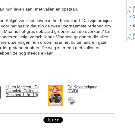
V
an hun leven aan, met vallen en opstaan.
(NL)
N
n België voor een leven in het buitenland. Dat zijn er bijna
d voor het gezin: dat zijn de twee voornaamste redenen om
B
. Maar is het gras ook altijd groener aan de overkant? En
V
 Vlaanderen' volgt verschillende Vlaamse gezinnen die alles
(NL)
innen. Ze volgen hun droom naar het buitenland en gaan
erder gedaan hebben. De weg is er één met vallen en
ebben ze nog steeds elkaar.
Lili en Marleen - De
De Kolderbrigade
Complete Collectie
(DVD)
(Seizoen 1 t/m 10)