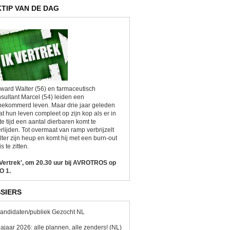
KTIP VAN DE DAG
ward Walter (56) en farmaceutisch
sultant Marcel (54) leiden een
ekommerd leven. Maar drie jaar geleden
at hun leven compleet op zijn kop als er in
te tijd een aantal dierbaren komt te
rlijden. Tot overmaat van ramp verbrijzelt
ter zijn heup en komt hij met een burn-out
is te zitten.
 Vertrek', om 20.30 uur bij AVROTROS op
O 1.
SIERS
andidaten/publiek Gezocht NL
ajaar 2026: alle plannen, alle zenders! (NL)