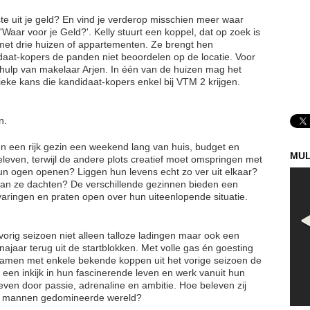
e uit je geld? En vind je verderop misschien meer waar
n 'Waar voor je Geld?'. Kelly stuurt een koppel, dat op zoek is
et drie huizen of appartementen. Ze brengt hen
daat-kopers de panden niet beoordelen op de locatie. Voor
y hulp van makelaar Arjen. In één van de huizen mag het
eke kans die kandidaat-kopers enkel bij VTM 2 krijgen.
n.
 en een rijk gezin een weekend lang van huis, budget en
MUL
xeleven, terwijl de andere plots creatief moet omspringen met
un ogen openen? Liggen hun levens echt zo ver uit elkaar?
an ze dachten? De verschillende gezinnen bieden een
rvaringen en praten open over hun uiteenlopende situatie.
 vorig seizoen niet alleen talloze ladingen maar ook een
najaar terug uit de startblokken. Met volle gas én goesting
 samen met enkele bekende koppen uit het vorige seizoen de
een inkijk in hun fascinerende leven en werk vanuit hun
reven door passie, adrenaline en ambitie. Hoe beleven zij
or mannen gedomineerde wereld?