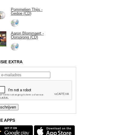
Pommelien Thijs -
Gedoe (CD)
Aaron Blommaert -
Oorsprong (CD)
ISIE EXTRA
E APPS