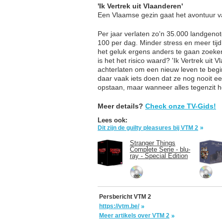
'Ik Vertrek uit Vlaanderen'
Een Vlaamse gezin gaat het avontuur v
Per jaar verlaten zo'n 35.000 landgenote
100 per dag. Minder stress en meer tij
het geluk ergens anders te gaan zoeken
is het het risico waard? 'Ik Vertrek uit
achterlaten om een nieuw leven te beg
daar vaak iets doen dat ze nog nooit e
opstaan, maar wanneer alles tegenzit h
Meer details?
Check onze TV-Gids!
Lees ook:
Dit zijn de guilty pleasures bij VTM 2
Stranger Things
Complete Serie - blu-
ray - Special Edition
Persbericht VTM 2
https://vtm.be/
Meer artikels over VTM 2