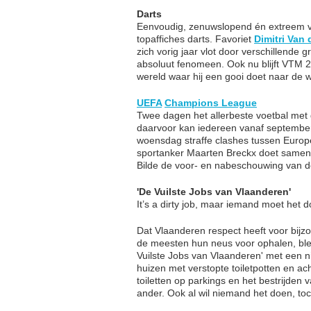
Darts
Eenvoudig, zenuwslopend én extreem ve
topaffiches darts. Favoriet
Dimitri Van
zich vorig jaar vlot door verschillende g
absoluut fenomeen. Ook nu blijft VTM 2 
wereld waar hij een gooi doet naar de w
UEFA
Champions League
Twee dagen het allerbeste voetbal met d
daarvoor kan iedereen vanaf septembe
woensdag straffe clashes tussen Euro
sportanker Maarten Breckx doet samen
Bilde de voor- en nabeschouwing van d
'De Vuilste Jobs van Vlaanderen'
It’s a dirty job, maar iemand moet het d
Dat Vlaanderen respect heeft voor bijz
de meesten hun neus voor ophalen, blee
Vuilste Jobs van Vlaanderen' met een 
huizen met verstopte toiletpotten en ac
toiletten op parkings en het bestrijden 
ander. Ook al wil niemand het doen, t