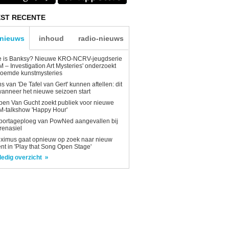
ST RECENTE
-nieuws
inhoud
radio-nieuws
e is Banksy? Nieuwe KRO-NCRV-jeugdserie
AM – Investigation Art Mysteries' onderzoekt
roemde kunstmysteries
s van 'De Tafel van Gert' kunnen aftellen: dit
wanneer het nieuwe seizoen start
en Van Gucht zoekt publiek voor nieuwe
-talkshow 'Happy Hour'
portageploeg van PowNed aangevallen bij
renasiel
ximus gaat opnieuw op zoek naar nieuw
ent in 'Play that Song Open Stage'
ledig overzicht