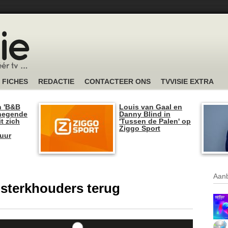
FICHES
REDACTIE
CONTACTEER ONS
TVVISIE EXTRA
n 'B&B
Louis van Gaal en
 negende
Danny Blind in
t zich
'Tussen de Palen' op
Ziggo Sport
tuur
Aanb
 sterkhouders terug