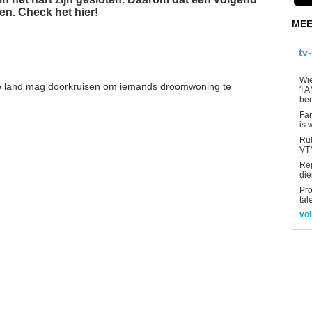
ven. Check het hier!
MEE
tv
Wi
 hele land mag doorkruisen om iemands droomwoning te
'I 
be
Fan
is 
Rub
VTM
Re
die
Pro
tal
vol