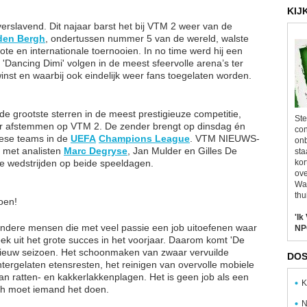
KIJ
rslavend. Dit najaar barst het bij VTM 2 weer van de
 den Bergh
, ondertussen nummer 5 van de wereld, walste
rote en internationale toernooien. In no time werd hij een
'Dancing Dimi' volgen in de meest sfeervolle arena’s ter
inst en waarbij ook eindelijk weer fans toegelaten worden.
e grootste sterren in de meest prestigieuze competitie,
Ste
r afstemmen op VTM 2. De zender brengt op dinsdag én
con
pese teams in de
UEFA
Champions League
. VTM NIEUWS-
onb
 met analisten
Marc Degryse
, Jan Mulder en Gilles De
sta
e wedstrijden op beide speeldagen.
kor
ove
Wal
thu
oen!
'Ik
ondere mensen die met veel passie een job uitoefenen waar
NP
k uit het grote succes in het voorjaar. Daarom komt 'De
nieuw seizoen. Het schoonmaken van zwaar vervuilde
DOS
htergelaten etensresten, het reinigen van overvolle mobiele
van ratten- en kakkerlakkenplagen. Het is geen job als een
K
och moet iemand het doen.
N