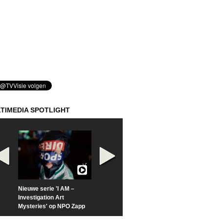
TIMEDIA SPOTLIGHT
Nieuwe serie 'I AM –
Prime Video deelt officiële
Check nu de offi
Investigation Art
trailer van 'L*VE KLEINE'
trailer van 'The
Mysteries' op NPO Zapp
Sunrise'