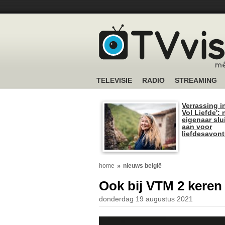
TELEVISIE
RADIO
STREAMING
Verrassing i
Vol Liefde':
eigenaar slui
aan voor
liefdesavon
home
nieuws belgië
Ook bij VTM 2 keren
donderdag 19 augustus 2021