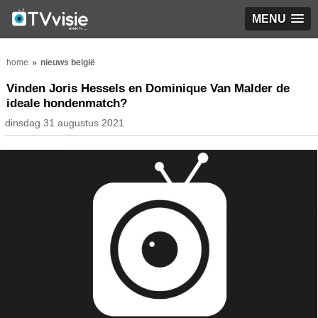
MENU
home
nieuws belgië
Vinden Joris Hessels en Dominique Van Malder de
ideale hondenmatch?
dinsdag 31 augustus 2021