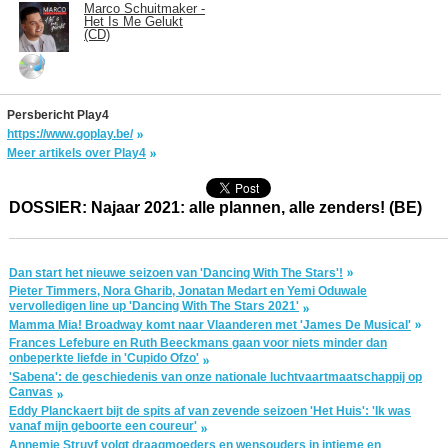
Marco Schuitmaker -
Het Is Me Gelukt
(CD)
Persbericht Play4
https://www.goplay.be/
Meer artikels over Play4
DOSSIER: Najaar 2021: alle plannen, alle zenders! (BE)
Dan start het nieuwe seizoen van 'Dancing With The Stars'!
Pieter Timmers, Nora Gharib, Jonatan Medart en Yemi Oduwale
vervolledigen line up 'Dancing With The Stars 2021'
Mamma Mia! Broadway komt naar Vlaanderen met 'James De Musical'
Frances Lefebure en Ruth Beeckmans gaan voor niets minder dan
onbeperkte liefde in 'Cupido Ofzo'
'Sabena': de geschiedenis van onze nationale luchtvaartmaatschappij op
Canvas
Eddy Planckaert bijt de spits af van zevende seizoen 'Het Huis': 'Ik was
vanaf mijn geboorte een coureur'
Annemie Struyf volgt draagmoeders en wensouders in intieme en