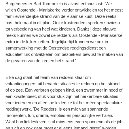
Burgemeester Bart Tommelein is alvast enthousiast: 'We
willen Oostende - Mariakerke verder ontwikkelen tot het meest
familievriendelijke strand van de Vlaamse kust. Deze reeks
past helemaal in dit plan. Onze kustredders spreken sowieso
tot verbeelding van heel wat kinderen. Dankzij deze nieuwe
reeks kunnen we zowel de redders als Oostende - Mariakerke
extra in de kijker zetten. Tegelijkertijd kunnen we ook in
samenwerking met de Oostendse reddingsdienst een
educatief luik ontwikkelen om bezoekers bewust te maken van
de gevaren van de zee en het strand.'
Elke dag staat het team van redders klaar om
vakantiegangers uit benarde situaties te redden op het strand
of op zee. Een verloren gelopen kind, een zwemmer in nood of
een kwallenbeet, stuk voor stuk zijn het herkenbare situaties
voor iedereen en af en toe leiden ze tot het meer spectaculaire
reddingswerk. 'De Redders' is een mix van spannende
momenten, fun, drama, emoties en persoonlijke verhalen.
Want hun liefdesleven is al minstens even spannend als de job
an sich en ook daar moet er al eens iemand 'gered' worden.