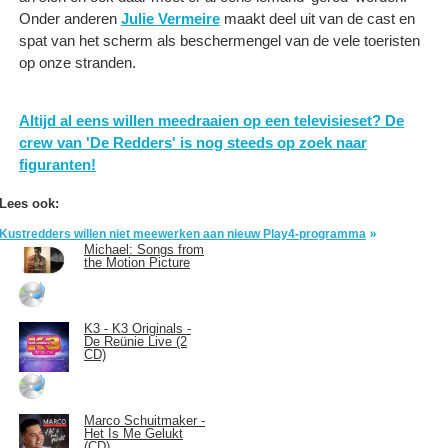
Onder anderen
Julie Vermeire
maakt deel uit van de cast en
spat van het scherm als beschermengel van de vele toeristen
op onze stranden.
Altijd al eens willen meedraaien op een televisieset? De
crew van 'De Redders' is nog steeds op zoek naar
figuranten!
Lees ook:
Kustredders willen niet meewerken aan nieuw Play4-programma
Michael: Songs from
the Motion Picture
K3 - K3 Originals -
De Reünie Live (2
CD)
Marco Schuitmaker -
Het Is Me Gelukt
(CD)