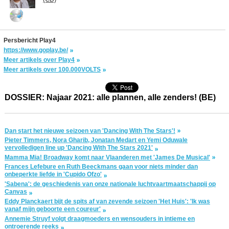
Persbericht Play4
https://www.goplay.be/
Meer artikels over Play4
Meer artikels over 100.000VOLTS
DOSSIER: Najaar 2021: alle plannen, alle zenders! (BE)
Dan start het nieuwe seizoen van 'Dancing With The Stars'!
Pieter Timmers, Nora Gharib, Jonatan Medart en Yemi Oduwale
vervolledigen line up 'Dancing With The Stars 2021'
Mamma Mia! Broadway komt naar Vlaanderen met 'James De Musical'
Frances Lefebure en Ruth Beeckmans gaan voor niets minder dan
onbeperkte liefde in 'Cupido Ofzo'
'Sabena': de geschiedenis van onze nationale luchtvaartmaatschappij op
Canvas
Eddy Planckaert bijt de spits af van zevende seizoen 'Het Huis': 'Ik was
vanaf mijn geboorte een coureur'
Annemie Struyf volgt draagmoeders en wensouders in intieme en
ontroerende reeks