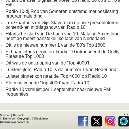
Johan Derksen digitaal te horen op Radio 10 60's & 70's
Hits.
Radio 10-dj Rob van Someren ontstemd met beslissing
programmaleiding
Lex Gaarthuis en Gijs Staverman nieuwe presentatoren
ochtend- en middagshow van Radio 10
Hilarische start van De Lach van 10: Mala uit Amersfoort
heeft de meest aanstekelijke lach van Nederland
Dit is de nieuwe nummer 1 van de '80's Top 1500'
Schaamteloos genieten: Radio 10 introduceert de Guilty
Pleasure Top 1000
Dit was de ontknoping van de 'Top 4000'!
Luistercijfers! Radio 10 is de nummer 1 van Nederland
Luister binnenkort naar de 'Top 4000' op Radio 10
Stem nu voor de 'Top 4000' van Radio 10
Radio 10 verhuist per 1 september naar nieuwe FM-
frequenties
Sitemap
|
Contact
©
Exsite.be
-
Copyright & Disclaimer
-
Gebruiksvoorwaarden