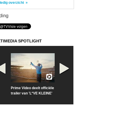
ledig overzicht
ding
TIMEDIA SPOTLIGHT
Prime Video deelt officiële
Check nu de officiële
Kijk vanaf maa
trailer van 'L*VE KLEINE'
trailer van 'The Last
'Furious' op Di
Sunrise'