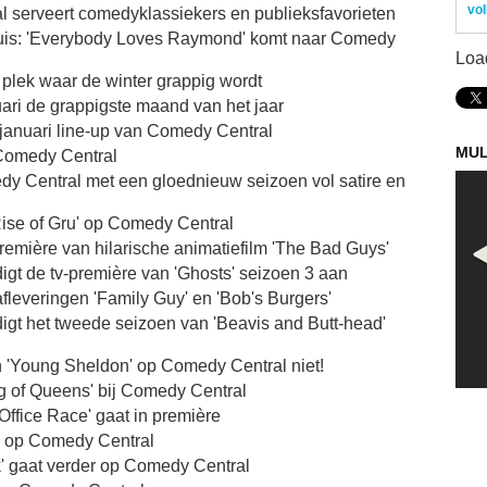
vol
 serveert comedyklassiekers en publieksfavorieten
buis: 'Everybody Loves Raymond' komt naar Comedy
Loa
 plek waar de winter grappig wordt
ari de grappigste maand van het jaar
e januari line-up van Comedy Central
MUL
Comedy Central
edy Central met een gloednieuw seizoen vol satire en
ise of Gru' op Comedy Central
remière van hilarische animatiefilm 'The Bad Guys'
t de tv-première van 'Ghosts' seizoen 3 aan
leveringen 'Family Guy' en 'Bob's Burgers'
gt het tweede seizoen van 'Beavis and Butt-head'
an 'Young Sheldon' op Comedy Central niet!
g of Queens' bij Comedy Central
Office Race' gaat in première
w op Comedy Central
' gaat verder op Comedy Central