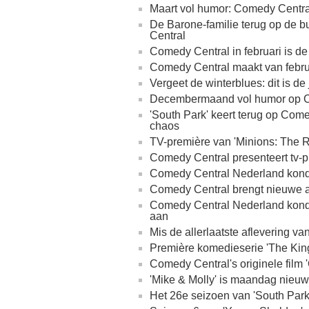
Maart vol humor: Comedy Central
De Barone-familie terug op de 
Central
Comedy Central in februari is de
Comedy Central maakt van febru
Vergeet de winterblues: dit is d
Decembermaand vol humor op 
'South Park' keert terug op Com
chaos
TV-première van 'Minions: The R
Comedy Central presenteert tv-p
Comedy Central Nederland kondig
Comedy Central brengt nieuwe af
Comedy Central Nederland kondi
aan
Mis de allerlaatste aflevering v
Première komedieserie 'The Kin
Comedy Central's originele film '
'Mike & Molly' is maandag nieu
Het 26e seizoen van 'South Park