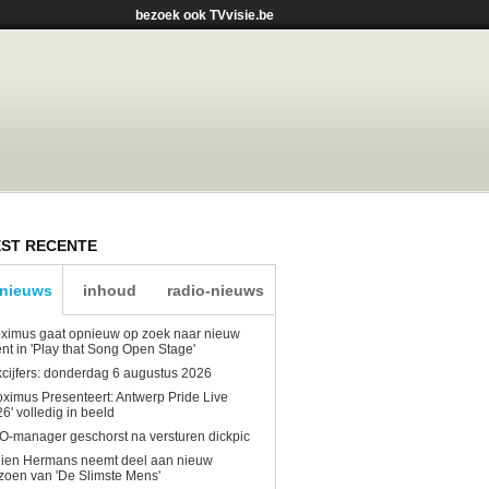
bezoek ook TVvisie.be
ST RECENTE
-nieuws
inhoud
radio-nieuws
ximus gaat opnieuw op zoek naar nieuw
ent in 'Play that Song Open Stage'
kcijfers: donderdag 6 augustus 2026
oximus Presenteert: Antwerp Pride Live
6' volledig in beeld
-manager geschorst na versturen dickpic
lien Hermans neemt deel aan nieuw
zoen van 'De Slimste Mens'