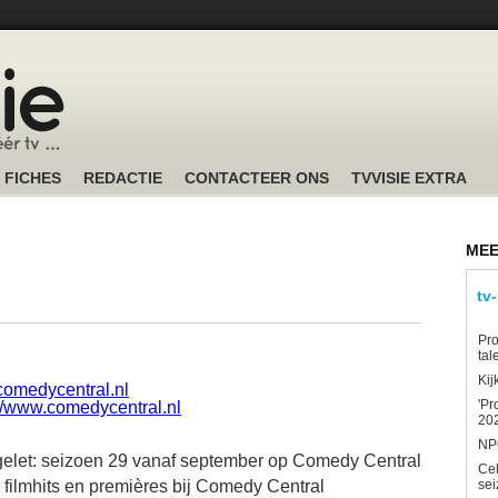
FICHES
REDACTIE
CONTACTEER ONS
TVVISIE EXTRA
MEE
tv
Pro
tal
Kij
omedycentral.nl
'Pr
://www.comedycentral.nl
202
NPO
gelet: seizoen 29 vanaf september op Comedy Central
Ce
filmhits en premières bij Comedy Central
sei