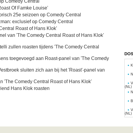
 op Comedy Central
Roast Of Famke Louise'
storisch 25e seizoen op Comedy Central
man: exclusief op Comedy Central
entral Roast of Hans Klok'
el van 'The Comedy Central Roast of Hans Klok'
elli zullen roasten tijdens 'The Comedy Central
DOS
sens toegevoegd aan Roast-panel van 'The Comedy
K
tbroek sluiten zich aan bij het 'Roast'-panel van
N
n 'The Comedy Central Roast of Hans Klok'
V
(NL)
riend Hans Klok roasten
N
B
V
(NL)