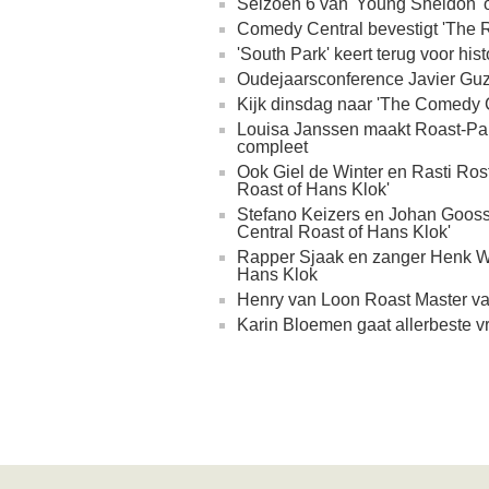
Seizoen 6 van 'Young Sheldon'
Comedy Central bevestigt 'The 
'South Park' keert terug voor hi
Oudejaarsconference Javier Guz
Kijk dinsdag naar 'The Comedy C
Louisa Janssen maakt Roast-Pan
compleet
Ook Giel de Winter en Rasti Rost
Roast of Hans Klok'
Stefano Keizers en Johan Goos
Central Roast of Hans Klok'
Rapper Sjaak en zanger Henk Wes
Hans Klok
Henry van Loon Roast Master va
Karin Bloemen gaat allerbeste v