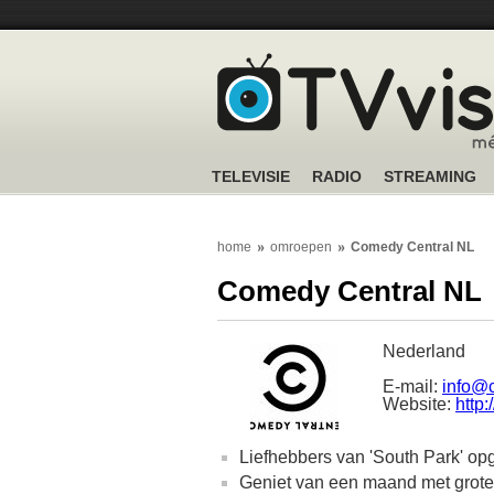
TELEVISIE
RADIO
STREAMING
home
omroepen
Comedy Central NL
Comedy Central NL
Nederland
E-mail:
info@c
Website:
http
Liefhebbers van 'South Park' op
Geniet van een maand met grote 